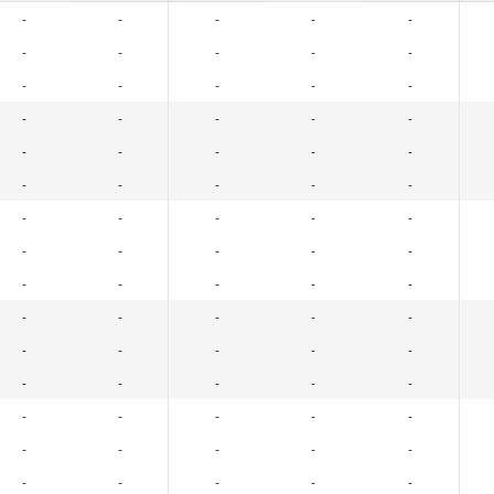
-
-
-
-
-
-
-
-
-
-
-
-
-
-
-
-
-
-
-
-
-
-
-
-
-
-
-
-
-
-
-
-
-
-
-
-
-
-
-
-
-
-
-
-
-
-
-
-
-
-
-
-
-
-
-
-
-
-
-
-
-
-
-
-
-
-
-
-
-
-
-
-
-
-
-