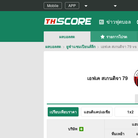
Mobile
APP
ข่าวฟุตบอล
ผลบอลสด
รายการโปรด
ผลบอลสด
>
ยูฟ่าแชมเปียนส์ลีก
>
เอฟเค สเกนดิจา 79 v
เอฟเค สเกนดิจา 79
เปรียบเทียบราคา
แฮนดิแคปเอเชีย
1x2
แฮน
บริษัท
ทีมเหย้า