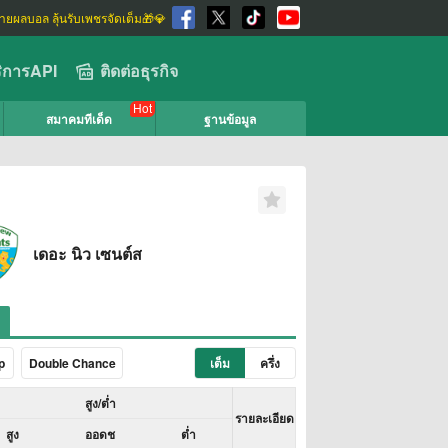
ายผลบอล ลุ้นรับเพชรจัดเต็ม🎁💎
ิการAPI
ติดต่อธุรกิจ
Hot
สมาคมทีเด็ด
ฐานข้อมูล
เดอะ นิว เซนต์ส
p
Double Chance
เต็ม
ครึ่ง
รอบ
สูง/ต่ำ
รายละเอียด
สูง
ออดช
ต่ำ