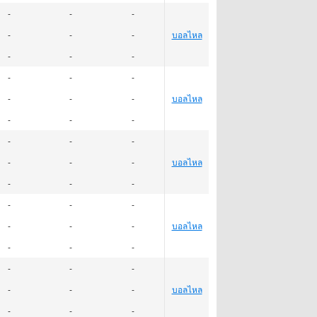
-
-
-
-
-
-
บอลไหล
-
-
-
-
-
-
-
-
-
บอลไหล
-
-
-
-
-
-
-
-
-
บอลไหล
-
-
-
-
-
-
-
-
-
บอลไหล
-
-
-
-
-
-
-
-
-
บอลไหล
-
-
-