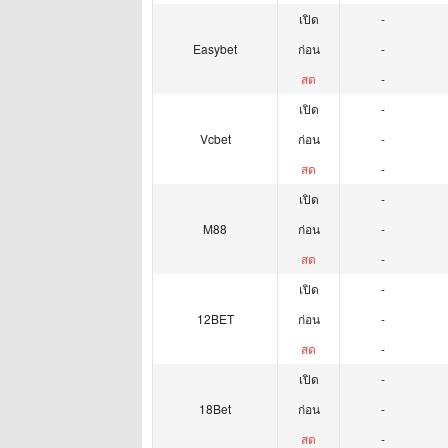
เปิด
-
Easybet
ก่อน
-
สด
-
เปิด
-
Vcbet
ก่อน
-
สด
-
เปิด
-
M88
ก่อน
-
สด
-
เปิด
-
12BET
ก่อน
-
สด
-
เปิด
-
18Bet
ก่อน
-
สด
-