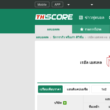
Mobile
APP
ข่าวฟุตบอล
ผลบอลสด
รายการโปรด
ผลบอลสด
>
นิการากัว พรีเมร่า ดิวิชั่น
>
เรอัล เอสเทล vs
เรอัล เอสเทล
เปรียบเทียบราคา
แฮนดิแคปเอเชีย
1x2
แฮน
บริษัท
ทีมเหย้า