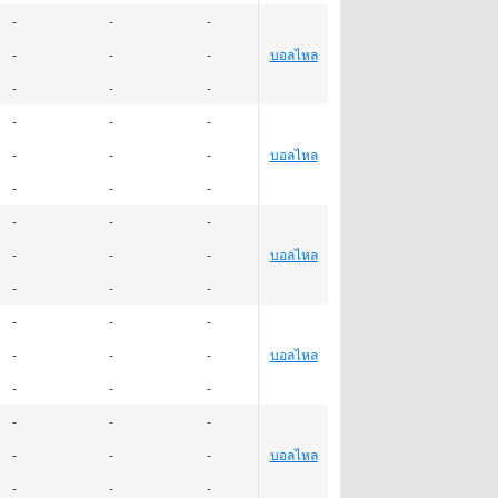
-
-
-
-
-
-
บอลไหล
-
-
-
-
-
-
-
-
-
บอลไหล
-
-
-
-
-
-
-
-
-
บอลไหล
-
-
-
-
-
-
-
-
-
บอลไหล
-
-
-
-
-
-
-
-
-
บอลไหล
-
-
-