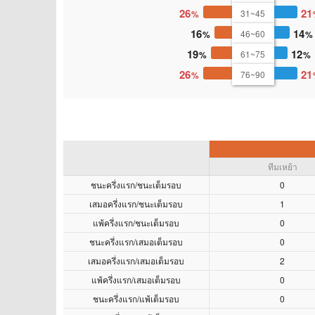
26
21
31~45
16
14
46~60
19
12
61~75
26
21
76~90
ทีมเหย้า
ชนะครึ่งแรก/ชนะเต็มรอบ
0
เสมอครึ่งแรก/ชนะเต็มรอบ
1
แพ้ครึ่งแรก/ชนะเต็มรอบ
0
ชนะครึ่งแรก/เสมอเต็มรอบ
0
เสมอครึ่งแรก/เสมอเต็มรอบ
2
แพ้ครึ่งแรก/เสมอเต็มรอบ
0
ชนะครึ่งแรก/แพ้เต็มรอบ
0