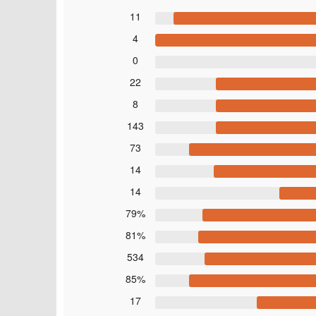
11
4
0
22
8
143
73
14
14
79%
81%
534
85%
17