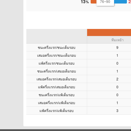
13
2
76~90
ทีมเหย้า
ชนะครึ่งแรก/ชนะเต็มรอบ
9
เสมอครึ่งแรก/ชนะเต็มรอบ
1
แพ้ครึ่งแรก/ชนะเต็มรอบ
0
ชนะครึ่งแรก/เสมอเต็มรอบ
1
เสมอครึ่งแรก/เสมอเต็มรอบ
2
แพ้ครึ่งแรก/เสมอเต็มรอบ
0
ชนะครึ่งแรก/แพ้เต็มรอบ
0
เสมอครึ่งแรก/แพ้เต็มรอบ
1
แพ้ครึ่งแรก/แพ้เต็มรอบ
3