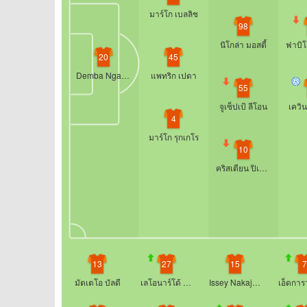
มาร์โก เบลลิช
98
นิโกล่า มอสตี้
20
45
Demba Ngagne Thiam
แพทริก เปดา
55
จูเซ็ปเป้ ลีโอน
เควิ
4
มาร์โก รุกเกโร
10
คริสเตียน ปิเอโรบอน
13
27
15
7
มัตเตโอ บัลดี
เลโอนาร์โด้ คันเดลโลเน่
Issey Nakajima-Farran