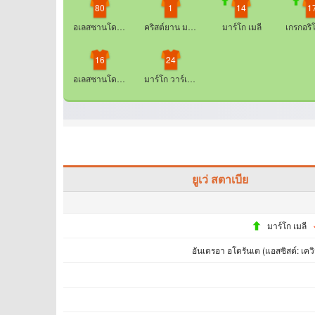
80
1
14
1
อเลสซานโดร ลูอาติ
คริสต์ยาน มาโตเซวิช
มาร์โก เมลี
16
24
อเลสซานโดร ซินโนรินี
มาร์โก วาร์เนียร์
ยูเว่ สตาเบีย
มาร์โก เมลี
อันเดรอา อโดรันเต
(แอสซิสต์:
เคว