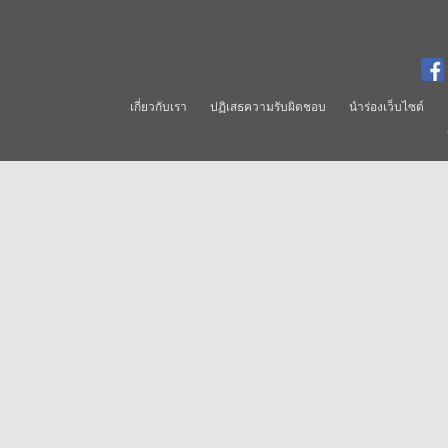
เกี่ยวกับเรา
ปฏิเสธความรับผิดชอบ
นำร่องเว็บไซต์