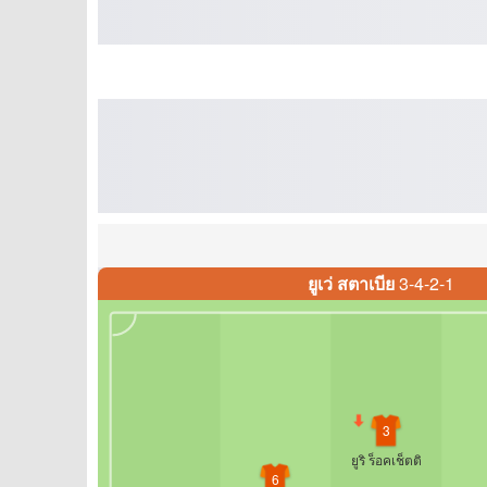
ยูเว่ สตาเบีย
3-4-2-1
3
ยูริ ร็อคเช็ตติ
6