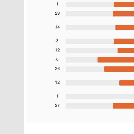
1
29
14
3
12
6
26
12
1
27