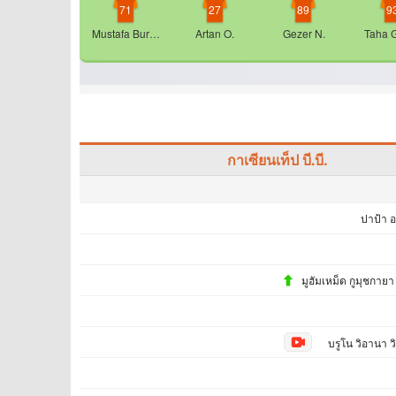
71
27
89
9
Mustafa Burak Bozan
Artan O.
Gezer N.
Taha 
กาเซียนเท็ป บี.บี.
ปาป้า อ
มูฮัมเหม็ด กูมุชกายา
บรูโน วิอานา ว