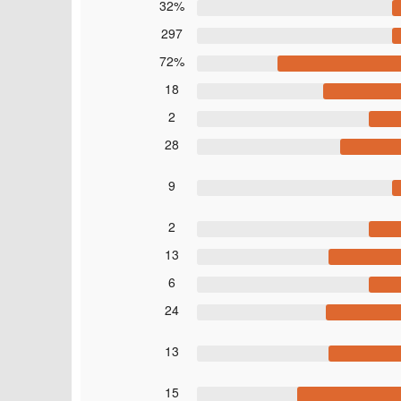
32%
297
72%
18
2
28
9
2
13
6
24
13
15