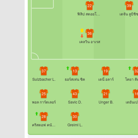
22
39
ฟิลิป สตอยโควิช
เดจัน ลูบิชิ
36
เคลวิน อาเรส
37
13
19
3
Sulzbacher L.
ธอร์สเท่น ชิค
เดนี่ อลาร์
25
43
21
1
พอล การ์ตเลอร์
Savic D.
Unger B.
เดยันเป
28
30
คริสตอฟ คนัสมึลล์เนอร์
Greiml L.