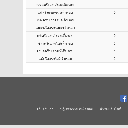
เสมอครึ่งแรก/ชนะเต็มรอบ
1
แพ้ครึ่งแรก/ชนะเต็มรอบ
0
ชนะครึ่งแรก/เสมอเต็มรอบ
0
เสมอครึ่งแรก/เสมอเต็มรอบ
1
แพ้ครึ่งแรก/เสมอเต็มรอบ
0
ชนะครึ่งแรก/แพ้เต็มรอบ
0
เสมอครึ่งแรก/แพ้เต็มรอบ
1
แพ้ครึ่งแรก/แพ้เต็มรอบ
0
เกี่ยวกับเรา
ปฏิเสธความรับผิดชอบ
นำร่องเว็บไซต์