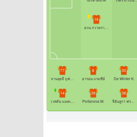
16
ฮวน กวาดราโด้
77
8
35
จานลุยจี บุฟฟ่อน
อารอน แรมซีย์
De Winter K.
14
39
38
เวสตัน แมคเคนนี่
Portanova M.
จีอันลูกา ฟราบอตตา