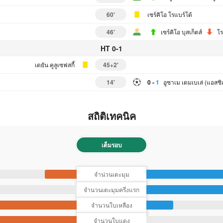
60'
เซร์คิโอ โรแบร์โต้
46'
เซร์คิโอ บุสเก็ตส์
โร
HT 0-1
เดยัน คูลูเซฟสกี้
45+2'
14'
0 -
1
อูซาเม เดมเบเล่
(แอสซิ
สถิติเทคนิค
เต็มรอบ
จำน่วนเตะมุม
จำนวนเตะมุมครึ่งแรก
จำนวนใบเหลือง
จำนวนใบแดง