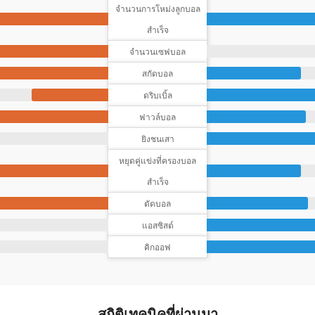
จำนวนการโหม่งลูกบอล
สำเร็จ
จำนวนเซฟบอล
สกัดบอล
ดริบเบิ้ล
ฟาวล์บอล
ยิงชนเสา
หยุดคู่แข่งที่ครองบอล
สำเร็จ
ตัดบอล
แอสซิสต์
คิกออฟ
สถิติเทคนิคที่ผ่านมา