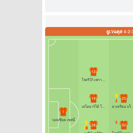
ยูเวนตุส
4-2-
13
โรดริโก้ เฟราเชส
19
25
เลโอนาร์โด้ โบนุชชี่
อาเดรียน แ
1
วอจเซียค เซสนี่
28
30
เมริห์ เดมิรัล
โรดริโก เบนตั