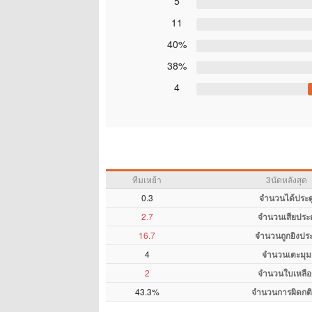
5
11
40%
38%
4
ทีมเหย้า
3นัดหลังสุด
0.3
จำนวนได้ประต
2.7
จำนวนเสียประต
16.7
จำนวนถูกยิงประ
4
จำนวนเตะมุม
2
จำนวนใบเหลือ
43.3%
จำนวนการผิดกต