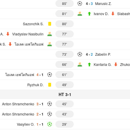
85'
4 -
3
Marusic Z.
81'
Ivanov D.
Slabash
Sazonchik S.
80'
 A.
Vladyslav Nasibulin
77'
k S.
โอเลค เยฟโดกิมอฟ
77'
73'
4 -
2
Zabelin P.
66'
Kantaria G.
Zhukov
โอเลค เยฟโดกิมอฟ
4
- 1
61'
Ryzhuk D.
49'
HT 3-1
Anton Shramchenko
3
- 1
45'
Anton Shramchenko
2
- 1
43'
Vasyliev O.
1
- 1
29'