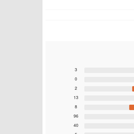
3
0
2
13
8
96
40