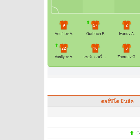
9
27
2
Anufriev A.
Gorbach P.
Ivanov A.
22
16
6
Vasilyev A.
เซอร์เก เวเร็มโก้
Zherdev G.
ตอร์ปิโด มินส์ค
G