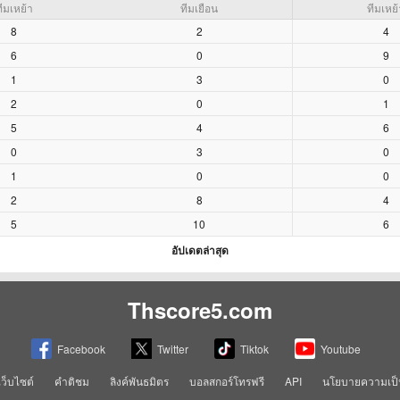
ีมเหย้า
ทีมเยือน
ทีมเหย้
8
2
4
6
0
9
1
3
0
2
0
1
5
4
6
0
3
0
1
0
0
2
8
4
5
10
6
อัปเดตล่าสุด
Thscore5.com
Facebook
Twitter
Tiktok
Youtube
ว็บไซต์
คำติชม
ลิงค์พันธมิตร
บอลสกอร์โทรฟรี
API
นโยบายความเป็น