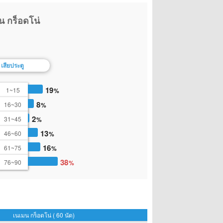
น กร็อดโน่
เสียประตู
19
1~15
8
16~30
2
31~45
13
46~60
16
61~75
38
76~90
เนเมน กร็อดโน่ ( 60 นัด)