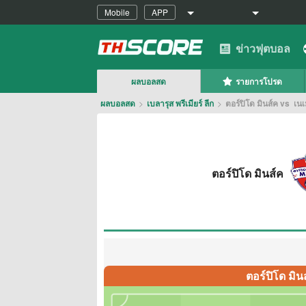
Mobile
APP
ข่าวฟุตบอล
ผลบอลสด
รายการโปรด
ผลบอลสด
>
เบลารุส พรีเมียร์ ลีก
>
ตอร์ปิโด มินส์ค vs 
ตอร์ปิโด มินส์ค
ตอร์ปิโด มิน