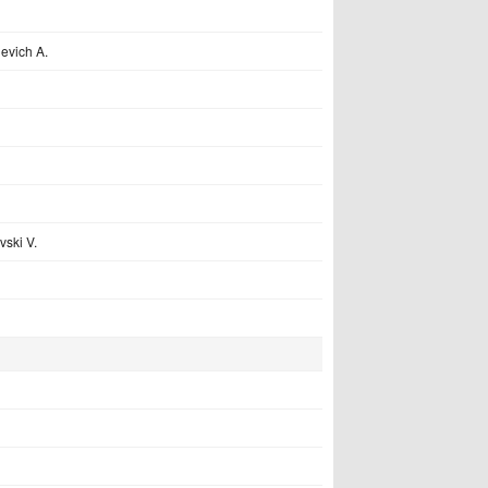
evich A.
ski V.