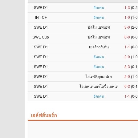
SWE D1
ฮัคเค่น
1-3
(0-2
INT CF
ฮัคเค่น
1-0
(1-0
SWE D1
มัลโม่ เอฟเอฟ
3-0
(2-0
SWE Cup
มัลโม่ เอฟเอฟ
0-0
(0-0
SWE D1
เยอร์การ์เด้น
1-1
(0-0
SWE D1
ฮัคเค่น
2-0
(1-0
SWE D1
ฮัคเค่น
3-3
(0-1
SWE D1
ไอเคซิริอุสเอฟเค
2-0
(1-0
SWE D1
ไอเอฟเคนอร์โคปิ้งเอฟเค
0-2
(0-1
SWE D1
ฮัคเค่น
1-1
(0-0
เอล์ฟส์บอร์ก