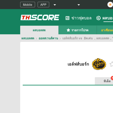
Mobile
APP
ข่าวฟุตบอล
ผลบอ
ผลบอลสด
รายการโปรด
อาเซียนแ
ผลบอลสด
>
ออลสเวนส์คาน
>
เอล์ฟส์บอร์ก vs ฮัคเค่น ，ผลบอลสด，
เอล์ฟส์บอร์ก
ทีเด็ด