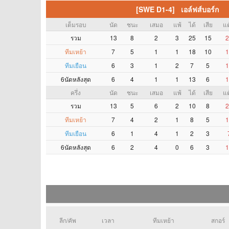
[SWE D1-4] เอล์ฟส์บอร์ก
เต็มรอบ
นัด
ชนะ
เสมอ
แพ้
ได้
เสีย
แต
รวม
13
8
2
3
25
15
2
ทีมเหย้า
7
5
1
1
18
10
1
ทีมเยือน
6
3
1
2
7
5
1
6นัดหลังสุด
6
4
1
1
13
6
1
ครึ่ง
นัด
ชนะ
เสมอ
แพ้
ได้
เสีย
แต
รวม
13
5
6
2
10
8
2
ทีมเหย้า
7
4
2
1
8
5
1
ทีมเยือน
6
1
4
1
2
3
6นัดหลังสุด
6
2
4
0
6
3
1
ลีก/คัพ
เวลา
ทีมเหย้า
สกอร์