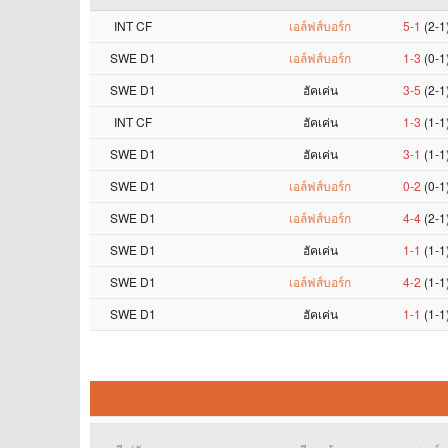
INT CF
เอล์ฟส์บอร์ก
5-1
(2-1
SWE D1
เอล์ฟส์บอร์ก
1-3
(0-1
SWE D1
ฮัคเค่น
3-5
(2-1
INT CF
ฮัคเค่น
1-3
(1-1
SWE D1
ฮัคเค่น
3-1
(1-1
SWE D1
เอล์ฟส์บอร์ก
0-2
(0-1
SWE D1
เอล์ฟส์บอร์ก
4-4
(2-1
SWE D1
ฮัคเค่น
1-1
(1-1
SWE D1
เอล์ฟส์บอร์ก
4-2
(1-1
SWE D1
ฮัคเค่น
1-1
(1-1