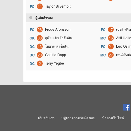
Taylor Silverholt
FC
11
ผู้เล่นสำรอง
Frode Aronsson
เปอร์ ฟริค
FC
28
FC
17
ลูคัส แฮ็ก โยฮันสัน
Altti Hel
GK
30
MC
16
โยฮาน ลาร์สสัน
Leo Ost
DC
13
FC
21
Gottfrid Rapp
เจนส์โทมั
DC
20
MC
27
Terry Yegbe
DC
2
เกี่ยวกับเรา
ปฏิเสธความรับผิดชอบ
นำร่องเว็บไซต์