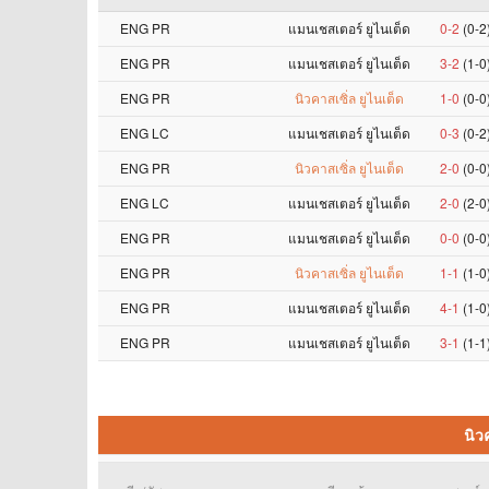
ENG PR
แมนเชสเตอร์ ยูไนเต็ด
0-2
(0-2
ENG PR
แมนเชสเตอร์ ยูไนเต็ด
3-2
(1-0
ENG PR
นิวคาสเซิ่ล ยูไนเต็ด
1-0
(0-0
ENG LC
แมนเชสเตอร์ ยูไนเต็ด
0-3
(0-2
ENG PR
นิวคาสเซิ่ล ยูไนเต็ด
2-0
(0-0
ENG LC
แมนเชสเตอร์ ยูไนเต็ด
2-0
(2-0
ENG PR
แมนเชสเตอร์ ยูไนเต็ด
0-0
(0-0
ENG PR
นิวคาสเซิ่ล ยูไนเต็ด
1-1
(1-0
ENG PR
แมนเชสเตอร์ ยูไนเต็ด
4-1
(1-0
ENG PR
แมนเชสเตอร์ ยูไนเต็ด
3-1
(1-1
นิว