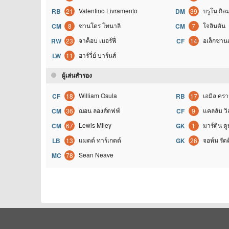
Valentino Livramento
บรูโน กิล
RB
21
DM
39
ซานโดร โทนาลิ
โจลินตัน
CM
8
CM
7
จาค็อบ เมอร์ฟี่
อเล็กซานเ
RW
23
CF
14
ฮาร์วี่ย์ บาร์นส์
LW
11
ผู้เล่นสำรอง
William Osula
เอมิล ครา
CF
18
RB
17
ฌอน ลองส์ตฟฟ์
แคลลัม วิ
CM
36
CF
9
Lewis Miley
มาร์ติน 
CM
67
GK
1
แมตต์ ทาร์เกตต์
จอห์น รัดด
LB
13
GK
26
Sean Neave
MC
78