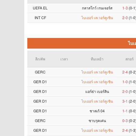
UEFA EL
กลาสโกว์ เรนเจอร์ส
1-3
(0-1
INT CF
ไบเออร์ เลเวอร์คูเซิน
2-0
(1-0
ไบเอ
ลีก/คัพ
เวลา
ทีมเหย้า
สกอร์
GERC
ไบเออร์ เลเวอร์คูเซิน
2-4
(0-2
GER D1
ไบเออร์ เลเวอร์คูเซิน
1-0
(1-0
GER D1
แฮร์ธ่า เบอร์ลิน
2-0
(1-0
GER D1
ไบเออร์ เลเวอร์คูเซิน
3-1
(2-0
GER D1
ชาลเก้ 04
1-1
(0-0
GERC
ซาบรุคเค่น
0-3
(0-2
GER D1
ไบเออร์ เลเวอร์คูเซิน
2-4
(1-3