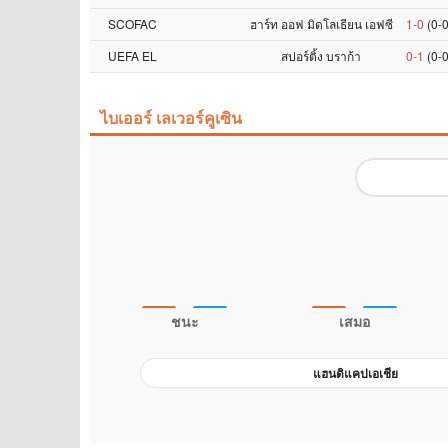
SCOFAC
ฮาร์ท ออฟ มิดโลเธียน เอฟซี
1-0
(0-0
UEFA EL
สปอร์ติ้ง บราก้า
0-1
(0-0
ไบเออร์ เลเวอร์คูเซิน
ชนะ
เสมอ
แฮนดิแคปเอเชีย