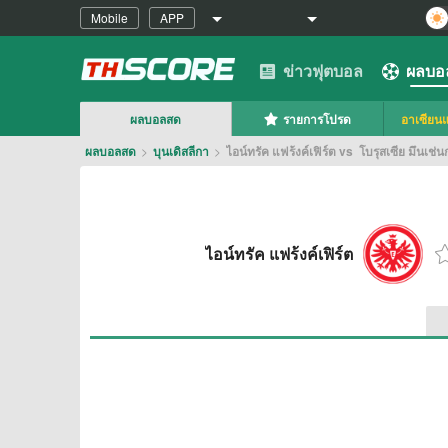
Mobile
APP
ข่าวฟุตบอล
ผลบอ
ผลบอลสด
รายการโปรด
อาเซียนแ
ผลบอลสด
>
บุนเดิสลีกา
>
ไอน์ทรัค แฟร้งค์เฟิร์ต vs โบรุสเซีย มึน
ไอน์ทรัค แฟร้งค์เฟิร์ต