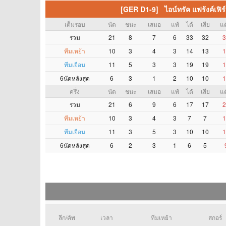
[GER D1-9] ไอน์ทรัค แฟร้งค์เฟิร
เต็มรอบ
นัด
ชนะ
เสมอ
แพ้
ได้
เสีย
แต
รวม
21
8
7
6
33
32
3
ทีมเหย้า
10
3
4
3
14
13
1
ทีมเยือน
11
5
3
3
19
19
1
6นัดหลังสุด
6
3
1
2
10
10
1
ครึ่ง
นัด
ชนะ
เสมอ
แพ้
ได้
เสีย
แต
รวม
21
6
9
6
17
17
2
ทีมเหย้า
10
3
4
3
7
7
1
ทีมเยือน
11
3
5
3
10
10
1
6นัดหลังสุด
6
2
3
1
6
5
ลีก/คัพ
เวลา
ทีมเหย้า
สกอร์