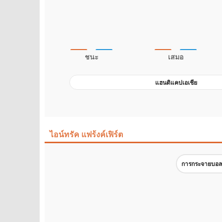
ชนะ
เสมอ
แฮนดิแคปเอเชีย
ไอน์ทรัค แฟร้งค์เฟิร์ต
การกระจายบอลที