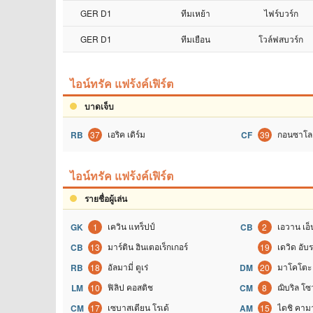
GER D1
ทีมเหย้า
ไฟร์บวร์ก
GER D1
ทีมเยือน
โวล์ฟสบวร์ก
ไอน์ทรัค แฟร้งค์เฟิร์ต
บาดเจ็บ
เอริค เดิร์ม
กอนซาโล 
RB
37
CF
39
ไอน์ทรัค แฟร้งค์เฟิร์ต
รายชื่อผู้เล่น
เควิน แทร็ปป์
เอวาน เอ็
GK
1
CB
2
มาร์ติน ฮินเตอเร็กเกอร์
เดวิด อับ
CB
13
19
อัลมามี่ ตูเร่
มาโคโตะ 
RB
18
DM
20
ฟิลิป คอสติช
ฌิบริล โซ
LM
10
CM
8
เซบาสเตียน โรเด้
ไดชิ คาม
CM
17
AM
15