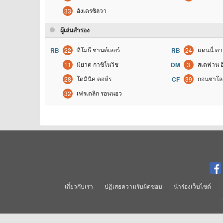
อังเดรซิลวา
33
ผู้เล่นสำรอง
ทิโมธี ชานด์เลอร์
แดนนี่ ดา
RB
22
RB
24
มิยาต กาซิโนวิช
สเตฟาน อ
11
DM
3
โดมินิค คอห์ร
กอนซาโล 
28
CF
39
เฟรเดลิก รอนนอว
32
เกี่ยวกับเรา
ปฏิเสธความรับผิดชอบ
นำร่องเว็บไซต์