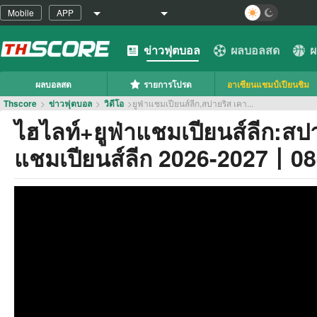
Mobile
APP
ข่าวฟุตบอล
ผลบอลสด
ผ
ผลบอลสด
รายการโปรด
อาเซียนแชมป์เปียนชิม
Thscore
>
ข่าวฟุตบอล
>
วิดีโอ
>
ยูฟ่าแชมเปียนส์ลีก,สปายริส เคา...
ไฮไลท์+ยูฟ่าแชมเปียนส์ลีก:สป
แชมเปียนส์ลีก 2026-2027丨08