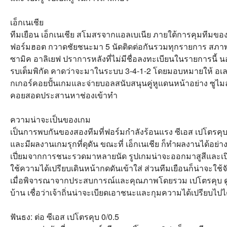
เอ็กเนเชีย
ทีมเยือน เอ็กเนเชีย สโมสรจากแอลเบเนีย ภายใต้การคุมทีมของ เอ
ฟอร์มฮอต กวาดชัยชนะมา 5 นัดติดต่อกันรวมทุกรายการ สภา
ซามิค อาลิเยฟ ปราการหลังที่ไม่มีชื่อลงทะเบียนในรายการนี้ น
รบเต็มพิกัด คาดว่าจะมาในระบบ 3-4-1-2 โดยมอบหมายให้ อเล
กเกอร์คอยปั้นเกมและจ่ายบอลสนับสนุนคู่หูแดนหน้าอย่าง ซูไมลา 
คอยสอดประสานหาช่องเข้าทำ
ความน่าจะเป็นของเกม
เป็นการพบกันของสองทีมที่ฟอร์มกำลังร้อนแรง ซีเอส เปโตรคุ
และมีผลงานเกมรุกที่ดุดัน ขณะที่ เอ็กเนเชีย ก็ทำผลงานได้อย่า
เปี่ยมจากการชนะรวดมาหลายนัด รูปเกมน่าจะออกมาสูสีและเปิ
ใช้ความได้เปรียบเดินหน้ากดดันเข้าใส่ ส่วนทีมเยือนก็น่าจะใช้จ
เมื่อพิจารณาจากประสบการณ์และคุณภาพโดยรวม เปโตรคุบ ดูจะม
บ้าน เชื่อว่าเจ้าถิ่นน่าจะเบียดเอาชนะและกุมความได้เปรียบไปไ
ฟันธง: ต่อ ซีเอส เปโตรคุบ 0/0.5