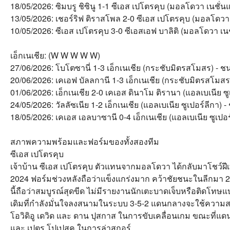
18/05/2026: ซิมบรู ชิซินู 1-1 ซีเอส เปโตรคุบ (มอลโดวา เนชั่นแน
13/05/2026: เชอร์ริฟ ติราสโพล 2-0 ซีเอส เปโตรคุบ (มอลโดวา ค
10/05/2026: ซีเอส เปโตรคุบ 3-0 ซีเอสเอฟ บาลิติ (มอลโดวา เนชั
เอ็กเนเชีย: (W W W W W)
27/06/2026: โบโตซานี่ 1-3 เอ็กเนเชีย (กระชับมิตรสโมสร) - ช
20/06/2026: เคเอฟ บัลลกานี 1-3 เอ็กเนเชีย (กระชับมิตรสโมสร
01/06/2026: เอ็กเนเชีย 2-0 เคเอส ดินาโม ติรานา (แอลเบเนีย ซู
24/05/2026: วัลลัซเนีย 1-2 เอ็กเนเชีย (แอลเบเนีย ซูเปอร์ลีกา) 
18/05/2026: เคเอส เอลบาซานี 0-4 เอ็กเนเชีย (แอลเบเนีย ซูเปอร
สภาพความพร้อมและฟอร์มของทั้งสองทีม
ซีเอส เปโตรคุบ
เจ้าบ้าน ซีเอส เปโตรคุบ ตัวแทนจากมอลโดวา ได้กลับมาโชว์ฝีเท้า
2024 ฟอร์มช่วงหลังถือว่าแข็งแกร่งมาก คว้าชัยชนะในลีกมา
นี้ถือว่าสมบูรณ์สุดขีด ไม่มีรายงานนักเตะบาดเจ็บหรือติดโทษแ
เดิมที่กำลังมั่นใจลงสนามในระบบ 3-5-2 แดนกลางจะใช้ความส
โอวิดิอู เดวิด และ ดาน ปุสกาส ในการขับเคลื่อนเกม ขณะที่แดน
และ เปตรู โปเปสคู ในการล่าสกอร์