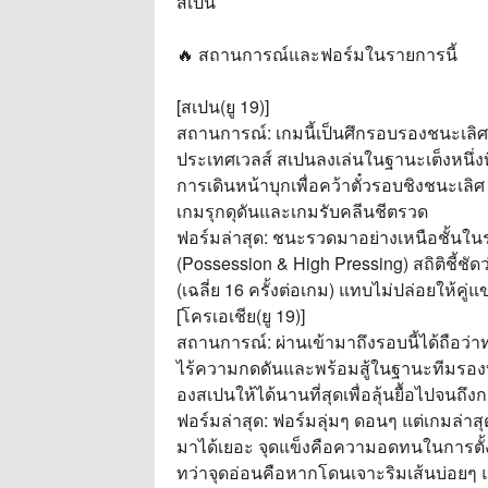
สเปน
🔥 สถานการณ์และฟอร์มในรายการนี้
[สเปน(ยู 19)]
สถานการณ์: เกมนี้เป็นศึกรอบรองชนะเลิศ 
ประเทศเวลส์ สเปนลงเล่นในฐานะเต็งหนึ่งท
การเดินหน้าบุกเพื่อคว้าตั๋วรอบชิงชนะเลิ
เกมรุกดุดันและเกมรับคลีนชีตรวด
ฟอร์มล่าสุด: ชนะรวดมาอย่างเหนือชั้นในร
(Possession & High Pressing) สถิติชี้ชัด
(เฉลี่ย 16 ครั้งต่อเกม) แทบไม่ปล่อยให้คู่
[โครเอเชีย(ยู 19)]
สถานการณ์: ผ่านเข้ามาถึงรอบนี้ได้ถือว่า
ไร้ความกดดันและพร้อมสู้ในฐานะทีมรอง
องสเปนให้ได้นานที่สุดเพื่อลุ้นยื้อไปจน
ฟอร์มล่าสุด: ฟอร์มลุ่มๆ ดอนๆ แต่เกมล่าส
มาได้เยอะ จุดแข็งคือความอดทนในการตั้งร
ทว่าจุดอ่อนคือหากโดนเจาะริมเส้นบ่อยๆ