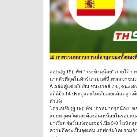
📊 ภาพรวมสถานการณ์ล่าสุดของทั้งสองท
สเปน(ยู 19): ทัพ "กระทิงดุน้อย" ภายใต้กา
น่ากลัวที่สุดในทัวร์นาเมนต์นี้ พวกเขาชน
A ถล่มคู่แข่งยับเยิน ชนะเวลส์ 7-0, ชนะเ
สถิติยิง 14 ประตูและไม่เสียเลยแม้แต่ลูกเ
ตัวเก่ง
โครเอเชีย(ยู 19): ทัพ "ตาหมากรุกน้อย" 
แบบหวุดหวิดและต้องลุ้นเหนื่อยในรอบแบ่งก
มาเรียกฟอร์มเก่งทุบเซอร์เบีย 3-0 ในนัดส
ความอึดจะเป็นจุดเด่น แต่ฟอร์มโดยรวมยัง