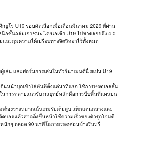
ในศึกยูโร U19 รอบคัดเลือกเมื่อเดือนมีนาคม 2026 ที่ผ่าน
มเหนือชั้นถล่มเอาชนะ โครเอเชีย U19 ไปขาดลอยถึง 4-0
้ามและกุมความได้เปรียบทางจิตวิทยาไว้ทั้งหมด
พผู้เล่น และฟอร์มการเล่นในทัวร์นาเมนต์นี้ สเปน U19
ินหน้าบุกเข้าใส่ทันทีตั้งแต่นาทีแรก ใช้การเซตบอลสั้น
่นในการทลายแนวรับ กลยุทธ์หลักคือการบีบพื้นที่แดนบน
อกจากต้องวางหมากเน้นเกมรับเต็มสูบ แพ็กแดนกลางและ
ตัดบอลแล้วสาดดิ่งขึ้นหน้าใช้ความเร็วของตัวรุกโจมตี
ดหนักๆ ตลอด 90 นาทีโอกาสรอดค่อนข้างริบหรี่