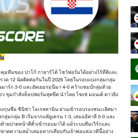
ีม
รคุมทีมของ ปาโก้ กายาร์โด้ โชว์ฟอร์มได้อย่างไร้ที่ติและ
ะรวด 12 นัดติดต่อกันในปี 2026 โดยในรอบแบ่งกลุ่มกลุ่ม
ดนมาร์ก 3-0 และอัดเยอรมนีมา 4-0 คว้าแชมป์กลุ่มด้วย
ดียว ขุมกำลังท็อปฟอร์มสุดขีด นำโดย โฆเซ่ มอนเต้ ดาวยิง
ของกุนซือ ซินิซ่า โอเรสคานิน ผ่านเข้ารอบรองชนะเลิศมา
ลุ่มกลุ่ม B เริ่มจากแพ้ยูเครน 1-3, เสมออิตาลี 0-0 และ
ุดท้ายปาดหน้าตีตั๋วเข้ารอบมาได้ แม้ระบบทีมเวิร์กและ
ขาดความสม่ำเสมอหากเทียบกับเจ้าพ่อแห่งเวทีนี้อย่าง