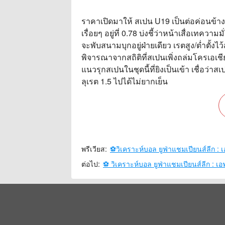
ราคาเปิดมาให้ สเปน U19 เป็นต่อค่อนข้างแพ
เรื่อยๆ อยู่ที่ 0.78 บ่งชี้ว่าหน้าเสื่อเทค
จะพับสนามบุกอยู่ฝ่ายเดียว เรตสูง/ต่ำตั้งไว
พิจารณาจากสถิติที่สเปนเพิ่งถล่มโครเอเชี
แนวรุกสเปนในชุดนี้ที่ยิงเป็นเข้า เชื่อ
ลุเรต 1.5 ไปได้ไม่ยากเย็น
พรีเวียส:
⚽วิเคราะห์บอล ยูฟ่าแชมเปียนส์ลีก : เ
ต่อไป:
⚽ วิเคราะห์บอล ยูฟ่าแชมเปียนส์ลีก : เอ