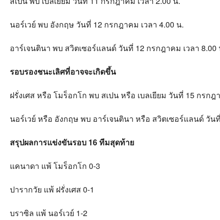
สเปน พบ เบลเยียม วันที่ 11 กรกฎาคม เวลา 2.00 น.
นอร์เวย์ พบ อังกฤษ วันที่ 12 กรกฎาคม เวลา 4.00 น.
อาร์เจนตินา พบ สวิตเซอร์แลนด์ วันที่ 12 กรกฎาคม เวลา 8.00 
รอบรองชนะเลิศที่อาจจะเกิดขึ้น
ฝรั่งเศส หรือ โมร็อกโก พบ สเปน หรือ เบลเยียม วันที่ 15 กรกฎ
นอร์เวย์ หรือ อังกฤษ พบ อาร์เจนตินา หรือ สวิตเซอร์แลนด์ วัน
สรุปผลการแข่งขันรอบ 16 ทีมสุดท้าย
แคนาดา แพ้ โมร็อกโก 0-3
ปารากวัย แพ้ ฝรั่งเศส 0-1
บราซิล แพ้ นอร์เวย์ 1-2