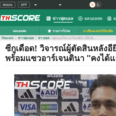
Mobile
APP
ข่าวฟุตบอล
ผลบอลสด
ผ
ผลบอลสด
รายการโปรด
อาเซียนแชมป์เปียนชิม
Thscore
>
ข่าวฟุตบอล
>
ข่าวฮอต
>
ฟุตบอลโลก,อาร์เจนตินา,อียิปต์,...
ซีกูเดือด! วิจารณ์ผู้ตัดสินหลั
พร้อมแซวอาร์เจนตินา "คงได้แ