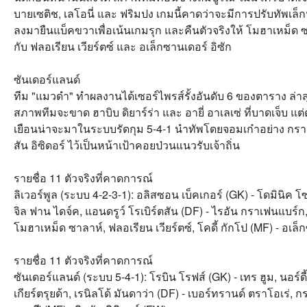
บายเซติช, เลโอนี่ และ ฟริมปง เกมนี้คาดว่าจะมีการปรับทัพเล
ลงมายืนแบ็คขวาเพื่อเน้นเกมรุก และคืนตัวจริงให้ โมฮาเหม็
กับ ฟลอเรียน เวียร์ตซ์ และ อเล็กซานเดอร์ อิซัก
ซันเดอร์แลนด์
ทีม "แมวดำ" ทำผลงานได้เซอร์ไพรส์รั้งอันดับ 6 ของตาราง ล่า
สภาพทีมจะขาด ฮาบิบ ดิยาร์ร่า และ อายี่ อาเลเซ่ ที่บาดเจ็บ แ
เยือนน่าจะมาในระบบรัดกุม 5-4-1 นำทัพโดยจอมเก๋าอย่าง กราน
สัน อิซิดอร์ ไว้เป็นหน้าเป้าคอยป่วนแนวรับเจ้าถิ่น
รายชื่อ 11 ตัวจริงที่คาดการณ์
ลิเวอร์พูล (ระบบ 4-2-3-1): อลิสซอน เบ็คเกอร์ (GK) - โดมินิค โ
จิล ฟาน ไดจ์ค, แอนดรูว์ โรเบิร์ตสัน (DF) - ไรอัน กราเฟนแบร์ก,
โมฮาเหม็ด ซาลาห์, ฟลอเรียน เวียร์ตซ์, โคดี้ กักโป (MF) - อเล็
รายชื่อ 11 ตัวจริงที่คาดการณ์
ซันเดอร์แลนด์ (ระบบ 5-4-1): โรบิน โรฟส์ (GK) - เทร ฮูม, นอร์ดี้
เกียร์ตรุยด้า, เรนิลโด้ มันดาว่า (DF) - เบอร์ทรานด์ ตราโอเร่, กร