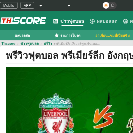
Mobile
APP
ข่าวฟุตบอล
ผลบอลสด
ผ
ผลบอลสด
รายการโปรด
อาเซียนแชมป์เปียนชิม
Thscore
>
ข่าวฟุตบอล
>
พรีวิว
>
พรีเมียร์ลีก,ลิเวอร์พูล,ซันเดอ...
พรีวิวฟุตบอล พรีเมียร์ลีก อังกฤ