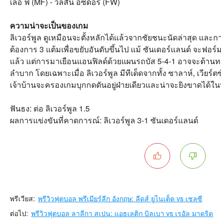
เลอ ฟี (MF) - วิลสัน อิซิดอร์ (FW)
ความน่าจะเป็นของเกม
ลิเวอร์พูล ดูเหมือนจะตั้งหลักได้แล้วจากชัยชนะนัดล่าสุด และ
ต้องการ 3 แต้มเพื่อขยับอันดับขึ้นไป แม้ ซันเดอร์แลนด์ จะฟอ
แล้ว แต่การมาเยือนแอนฟิลด์ด้วยแผนรถบัส 5-4-1 อาจจะต้านท
ลำบาก โดยเฉพาะเมื่อ ลิเวอร์พูล มีทีเด็ดจากทั้ง ซาลาห์, เวียร์ตซ์ 
เจ้าบ้านจะครองเกมบุกกดดันอยู่ฝ่ายเดียวและน่าจะยิงขาดได้ในที
ฟันธง: ต่อ ลิเวอร์พูล 1.5
ผลการแข่งขันที่คาดการณ์: ลิเวอร์พูล 3-1 ซันเดอร์แลนด์
พรีเวียส:
พรีวิวฟุตบอล พรีเมียร์ลีก อังกฤษ: ลีดส์ ยูไนเต็ด vs เชลซี
ต่อไป:
พรีวิวฟุตบอล ลาลีกา สเปน: แอธเลติก บิลเบา vs เรอัล มาดริด