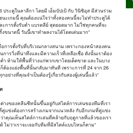
ระตูในลาลีกา โดยมี เอ็มบัปเป้ กับ วินิซิอุส มีส่วนร่วม
ชนะเกมนี้ คุณต้องแน่ใจว่าทั้งสองคนนี้จะไม่ทำประตูได้
และการตั้งรับต่ำ แบรดลีย์ สุดยอดมาก ไม่ใช่ทุกคนที่จะ
รั้งขนาดนี้ วันนี้เขาทำผลงานได้โดดเด่นมาก”
ารคือการตั้งรับที่บริเวณกลางสนาม เพราะกองหน้าสองคน
รวิ่งที่น่าทึ่งและมีความเร็วที่เหลือเชื่อ ดังนั้นเราต้อง
ับต่ำ ห้ามให้พื้นที่ว่างแก่พวกเขาโดยเด็ดขาด และในบาง
ก็ต้องแย่งพื้นที่นั้นกลับมาทันที เพราะการที่ 24 จาก 26
ย่างที่คุณจำเป็นต้องรู้เกี่ยวกับสองผู้เล่นนี้แล้ว”
ีท
างของคลีนชีทนั้นขึ้นอยู่กับสไตล์การเล่นของทีมที่เรา
คู่แข่งต้องการสร้างเกมจากแนวหลัง กับอีกเกมที่คู่แข่ง
ว่าคุณเห็นสไตล์การเล่นที่คล้ายกับฤดูกาลที่แล้วของเรา
 ไม่ว่าเราจะเจอกับทีมที่มีสไตล์แบบไหนก็ตาม”