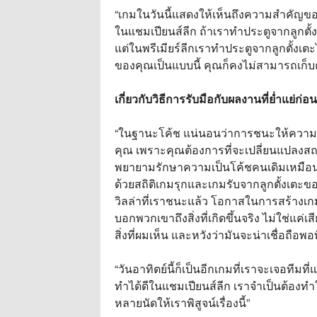
“เกมในวันนี้แสดงให้เห็นถึงความสำคัญของล
ในแชมเปียนส์ลีก ถ้าเราทำประตูจากลูกตั้ง
แต่ในพรีเมียร์ลีกเราทำประตูจากลูกตั้งเตะไม
ของคุณเป็นแบบนี้ คุณก็คงไม่สามารถเก็
เกี่ยวกับวิธีการรับมือกับผลงานที่ย่ำแย่ก่อน
“ในฐานะโค้ช แน่นอนว่าการชนะให้ความรู้
คุณ เพราะคุณต้องการที่จะเปลี่ยนแปลงสถาน
พยายามรักษาความเป็นโค้ชคนเดิมเหมือนต
ด้วยสถิติเกมรุกและเกมรับจากลูกตั้งเตะ
วิลล่าที่เราชนะแล้ว โอกาสในการสร้างเก
บอกพวกเขาถึงสิ่งที่เกิดขึ้นจริง ไม่ใช่แค
สิ่งที่ผมเห็น และหวังว่ามันจะน่าเชื่อถือพ
“วันอาทิตย์นี้ก็เป็นอีกเกมที่เราจะเจอทีมท
ทำได้ดีในแชมเปียนส์ลีก เราจำเป็นต้องทำให
หลายนัดให้เราพิสูจน์เรื่องนี้”