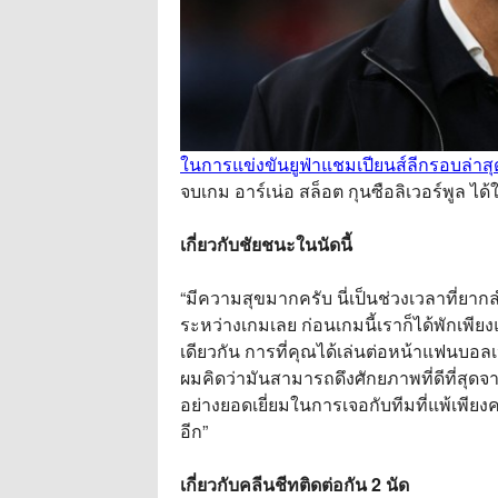
ในการแข่งขันยูฟ่าแชมเปียนส์ลีกรอบล่าสุด
จบเกม อาร์เน่อ สล็อต กุนซือลิเวอร์พูล ได
เกี่ยวกับชัยชนะในนัดนี้
“มีความสุขมากครับ นี่เป็นช่วงเวลาที่ย
ระหว่างเกมเลย ก่อนเกมนี้เราก็ได้พักเพียง
เดียวกัน การที่คุณได้เล่นต่อหน้าแฟนบอลเห
ผมคิดว่ามันสามารถดึงศักยภาพที่ดีที่สุ
อย่างยอดเยี่ยมในการเจอกับทีมที่แพ้เพียงค
อีก”
เกี่ยวกับคลีนชีทติดต่อกัน 2 นัด