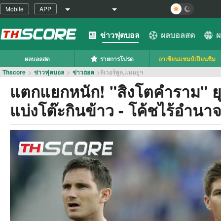
Mobile
APP
ข่าวฟุตบอล
ผลบอลสด
ผ
ผลบอลสด
รายการโปรด
อาเซียนแชมป์เปียนชิม
Thscore
>
ข่าวฟุตบอล
>
ข่าวฮอต
>
ลิเวอร์พูล,แมนยูฯ
แตกแยกหนัก! "สิงโตคำราม" ยุ
แบ่งโต๊ะกินข้าว - โค้ชไร้อำนา