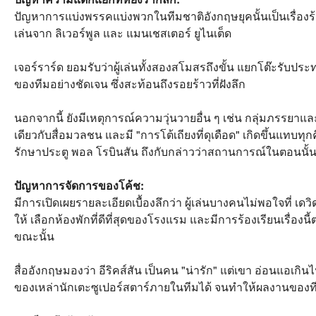
ปัญหาการแบ่งพรรคแบ่งพวกในทีมชาติอังกฤษยุคนั้นเป็นเรื่องร้
เล่นจาก ลิเวอร์พูล และ แมนเชสเตอร์ ยูไนเต็ด
เจอร์ราร์ด ยอมรับว่าผู้เล่นทั้งสองสโมสรถึงขั้น แยกโต๊ะรับ
ของทีมอย่างชัดเจน ซึ่งสะท้อนถึงรอยร้าวที่ฝังลึก
นอกจากนี้ ยังมีเหตุการณ์ความวุ่นวายอื่น ๆ เช่น กลุ่มภรรยา
เดียวกับสื่อมวลชน และมี "การโต้เถียงที่ดุเดือด" เกิดขึ้นแทบท
รักษาประตู พอล โรบินสัน ถึงกับกล่าวว่าสถานการณ์ในตอนนั้น
ปัญหาการจัดการของโค้ช:
มีการเปิดเผยรายละเอียดเบื้องลึกว่า ผู้เล่นบางคนไม่พอใจที่ เดว
ให้ เลือกห้องพักที่ดีที่สุดของโรงแรม และมีการร้องเรียนเรื่องนี้
ขณะนั้น
สื่ออังกฤษมองว่า อีริคส์สัน เป็นคน "น่ารัก" แต่เขา อ่อนแอ
ของเหล่านักเตะซูเปอร์สตาร์ภายในทีมได้ จนทำให้ผลงานของ