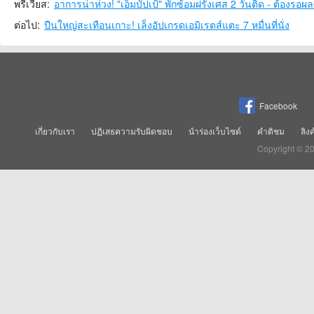
พรีเวียส:
​อาการน่าห่วง! "เอ็มบัปเป้" พักซ้อมฝรั่งเศส 2 วันติด - ต้องรอ
ต่อไป:
ปืนใหญ่สะเทือนเกาะ! เล็งอัปเกรดเอมิเรตส์แตะ 7 หมื่นที่นั่ง
Facebook
เกี่ยวกับเรา
ปฏิเสธความรับผิดชอบ
นำร่องเว็บไซต์
คำติชม
ลิง
Copyright © 2