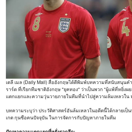
เดลี เมล (Daily Mail) สื่ออังกฤษได้ตีพิมพ์บทความที่สนับสนุนค
ราร์ด ที่เรียกทีมชาติอังกฤษ "ยุคทอง" ว่าเป็นพวก "ผู้แพ้ที่หยิ
แตกแยกและความวุ่นวายภายในทีมที่นำไปสู่ความล้มเหลวใน ฟ
บทความระบุว่า ประวัติศาสตร์อันล้มเหลวในอดีตนี้ได้กลายเป็น
เกต กุนซือคนปัจจุบัน ในการจัดการกับปัญหาภายในทีม
ปัญหาความแตกแยกที่หยั่งรากลึก: