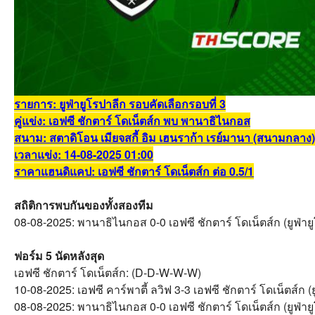
รายการ: ยูฟ่ายูโรปาลีก รอบคัดเลือกรอบที่ 3
คู่แข่ง: เอฟซี ชักตาร์ โดเน็ตส์ก พบ พานาธิไนกอส
สนาม: สตาดิโอน เมียจสกี้ อิม เฮนราก้า เรย์มานา (สนามกลาง)
เวลาแข่ง: 14-08-2025 01:00
ราคาแฮนดิแคป: เอฟซี ชักตาร์ โดเน็ตส์ก ต่อ 0.5/1
สถิติการพบกันของทั้งสองทีม
08-08-2025: พานาธิไนกอส 0-0 เอฟซี ชักตาร์ โดเน็ตส์ก (ยูฟ่าย
ฟอร์ม 5 นัดหลังสุด
เอฟซี ชักตาร์ โดเน็ตส์ก: (D-D-W-W-W)
10-08-2025: เอฟซี คาร์พาตี้ ลวิฟ 3-3 เอฟซี ชักตาร์ โดเน็ตส์ก (ย
08-08-2025: พานาธิไนกอส 0-0 เอฟซี ชักตาร์ โดเน็ตส์ก (ยูฟ่าย