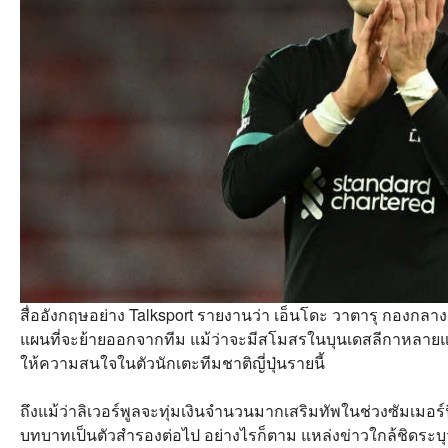
สื่ออังกฤษอย่าง Talksport รายงานว่า เอ็นโดะ วาตารุ กองกลางตั
แผนที่จะย้ายออกจากทีม แม้ว่าจะมีสโมสรในบุนเดสลีกาหลายแห่
ให้ความสนใจในตัวนักเตะทีมชาติญี่ปุ่นรายนี้
ถึงแม้ว่าลิเวอร์พูลจะทุ่มเงินจำนวนมากเสริมทัพในช่วงซัมเมอร์น
บทบาทเป็นตัวสำรองต่อไป อย่างไรก็ตาม แหล่งข่าวใกล้ชิดระบุ