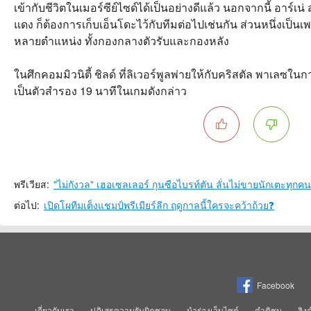
เข้ากับชีวิตในเมอร์ซีย์ไซด์ได้เป็นอย่างดีแล้ว นอกจากนี้ อาร์เน
แดง ก็ต้องการเก็บเอ็นโดะไว้กับทีมต่อไปเช่นกัน ส่วนหนึ่งเป
หลายตำแหน่ง ทั้งกองกลางตัวรับและกองหลัง
ในศึกคอมมิวนิตี้ ชิลด์ ที่ลิเวอร์พูลพ่ายให้กับคริสตัล พาเล
เป็นตัวสำรอง 19 นาทีในเกมดังกล่าว
พรีเวียส:
"ไม่กังวล" เฮอเซลเลอร์ กุนซือไบรท์ตัน ลั่นไม่ขายนักเตะทุกคน
ต่อไป:
เปิดโผทีมเต็งแชมป์พรีเมียร์ลีก ฤดูกาลนี้ใครจะคว้าถ้วย❓
Facebook
เกี่ยวกับเรา
ปฏิเสธความรับผิดชอบ
นำร่องเว็บไซต์
คำติชม
ลิง