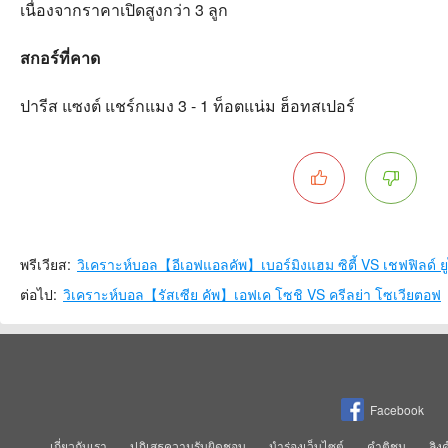
เนื่องจากราคาเปิดสูงกว่า 3 ลูก
สกอร์ที่คาด
ปารีส แซงต์ แชร์กแมง 3 - 1 ท็อตแน่ม ฮ็อทสเปอร์
พรีเวียส:
วิเคราะห์บอล【อีเอฟแอลคัพ】เบอร์มิงแฮม ซิตี้ VS เชฟฟิลด์ ย
ต่อไป:
วิเคราะห์บอล【รัสเซีย คัพ】เอฟเค โซชิ VS ครีลย่า โซเวียตอฟ
Facebook
เกี่ยวกับเรา
ปฏิเสธความรับผิดชอบ
นำร่องเว็บไซต์
คำติชม
ลิง