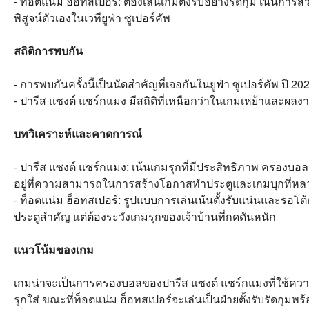
- ท็อตแน่ม ฮ็อทสเปอร์: ต้องเล่นเกมตั้งรับอย่างรัดกุม เน้นการส
พิสูจน์ตัวเองในเวทียูฟ่า ซูเปอร์คัพ
สถิติการพบกัน
- การพบกันครั้งนี้เป็นนัดสำคัญที่เจอกันในยูฟ่า ซูเปอร์คัพ ปี 20
- ปารีส แซงต์ แชร์กแมง มีสถิติที่เหนือกว่าในเกมเหย้าและผลง
บทวิเคราะห์และคาดการณ์
- ปารีส แซงต์ แชร์กแมง: เน้นเกมรุกที่มีประสิทธิภาพ ครองบอลบุ
อยู่ที่ความสามารถในการสร้างโอกาสทำประตูและเกมบุกที่ห
- ท็อตแน่ม ฮ็อทสเปอร์: รูปแบบการเล่นเน้นตั้งรับแน่นและรอโต
ประตูสำคัญ แต่ต้องระวังเกมรุกของเจ้าบ้านที่กดดันหนัก
แนวโน้มของเกม
เกมน่าจะเป็นการครองบอลของปารีส แซงต์ แชร์กแมงที่ใช้ควา
รุกใส่ ขณะที่ท็อตแน่ม ฮ็อทสเปอร์จะเล่นเป็นฝ่ายตั้งรับรัดกุมพ