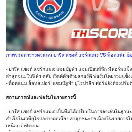
ภาพรวมตารางคะแนน ปารีส แซงต์ แชร์กแมง VS ท็อตแน่ม ฮ็
- ปารีส แซงต์ แชร์กแมง: แชมป์ยูฟ่า แชมเปียนส์ลีก มีฟอร์มแข
ล่าสุดชนะในฟีฟ่า คลับ เวิลด์คัพด้วยสกอร์ดี ฟอร์มโดยรวมแข็ง
- ท็อตแน่ม ฮ็อทสเปอร์: แชมป์ยูฟ่า ยูโรปาลีก ฟอร์มยังต้องปรับตั
สถานการณ์และฟอร์มในรายการนี้
- ปารีส แซงต์ แชร์กแมง: เป็นทีมได้เปรียบในการลงเล่นในฐาน
สำเร็จในเวทียุโรปอย่างต่อเนื่อง ล่าสุดชนะต่อเนื่องในรายก
เหนือกว่าชัดเจน