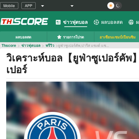
Mobile
APP
ข่าวฟุตบอล
ผลบอลสด
ผ
ผลบอลสด
รายการโปรด
อาเซียนแชมป์เปียนชิม
Thscore
>
ข่าวฟุตบอล
>
พรีวิว
>
ยูฟ่าซูเปอร์คัพ,ปารีส แซงต์ แช...
วิเคราะห์บอล【ยูฟ่าซูเปอร์คัพ
เปอร์