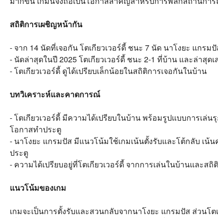
มากขึ้น เกมนี้จึงถือเป็นโอกาสสำคัญสำหรับการพลิกสถานการ
สถิติการเผชิญหน้ากัน
- จาก 14 นัดที่เจอกัน โตเกียวเวอร์ดี้ ชนะ 7 นัด นาโงยะ แกรมป
- นัดล่าสุดในปี 2025 โตเกียวเวอร์ดี้ ชนะ 2-1 ที่บ้าน และล่าสุด
- โตเกียวเวอร์ดี้ ดูได้เปรียบเล็กน้อยในสถิติการเจอกันในบ้าน
บทวิเคราะห์และคาดการณ์
- โตเกียวเวอร์ดี้ มีความได้เปรียบในบ้าน พร้อมรูปแบบการเล่
โอกาสทำประตู
- นาโงยะ แกรมปัส มีแนวโน้มใช้เกมเน้นตั้งรับและโต้กลับ เน้น
ประตู
- ความได้เปรียบอยู่ที่โตเกียวเวอร์ดี้ จากการเล่นในบ้านและสถิต
แนวโน้มของเกม
เกมจะเป็นการตั้งรับและสวนกลับจากนาโงยะ แกรมปัส ส่วนโตเกี