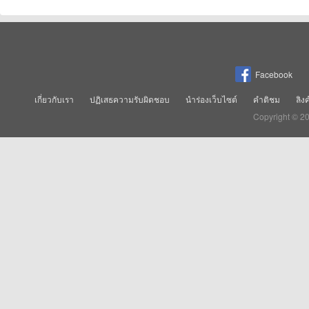
Facebook
เกี่ยวกับเรา
ปฏิเสธความรับผิดชอบ
นำร่องเว็บไซต์
คำติชม
ลิง
Copyright © 2