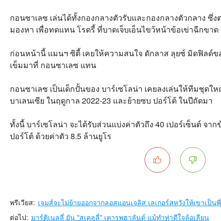
กอนซาเลซ เล่นได้ทั้งกองกลางตัวรับและกองกลางตัวกลาง ซึ่งตรง
มองหา เพื่อทดแทน โรดรี้ ที่บาดเจ็บเอ็นไขว้หน้าข้อเข่าฉีกขาด
ก่อนหน้านี้ แมนฯ ซิตี้ เคยให้ความสนใจ ดักลาส ลุยซ์ มิดฟิลด์ข
เข็มมาที่ กอนซาเลซ แทน
กอนซาเลซ เป็นเด็กปั้นของ บาร์เซโลน่า เคยลงเล่นให้ทีมชุดใหญ
บาเลนเซีย ในฤดูกาล 2022-23 และย้ายซบ ปอร์โต้ ในปีถัดมา
ทั้งนี้ บาร์เซโลน่า จะได้รับส่วนแบ่งค่าตัวถึง 40 เปอร์เซ็นต์ 
ปอร์โต้ ด้วยค่าตัว 8.5 ล้านยูโร
พรีเวียส:
​เจมส์จะไม่ย้ายออกจากลอสแอนเจลิส เลเกอร์สหวังให้เขาเป็นพี
ต่อไป:
มาร์ติเนลลี่ ยัน "สเคลลี่" เคารพฮาลันด์ แม้ทำท่าดีใจล้อเลียน