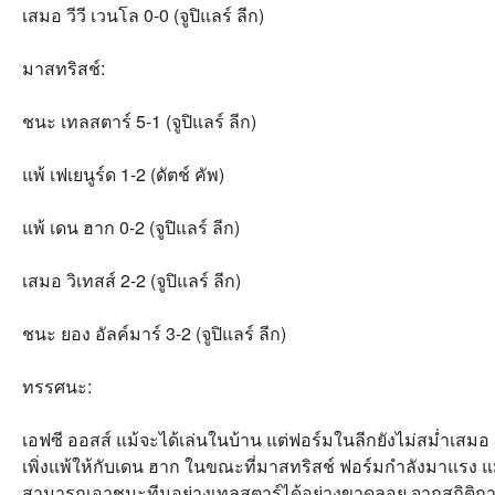
เสมอ วีวี เวนโล 0-0 (จูปิแลร์ ลีก)
มาสทริสช์:
ชนะ เทลสตาร์ 5-1 (จูปิแลร์ ลีก)
แพ้ เฟเยนูร์ด 1-2 (ดัตช์ คัพ)
แพ้ เดน ฮาก 0-2 (จูปิแลร์ ลีก)
เสมอ วิเทสส์ 2-2 (จูปิแลร์ ลีก)
ชนะ ยอง อัลค์มาร์ 3-2 (จูปิแลร์ ลีก)
ทรรศนะ:
เอฟซี ออสส์ แม้จะได้เล่นในบ้าน แต่ฟอร์มในลีกยังไม่สม่ำเสมอ 
เพิ่งแพ้ให้กับเดน ฮาก ในขณะที่มาสทริสช์ ฟอร์มกำลังมาแรง แม
สามารถเอาชนะทีมอย่างเทลสตาร์ได้อย่างขาดลอย จากสถิติการพ