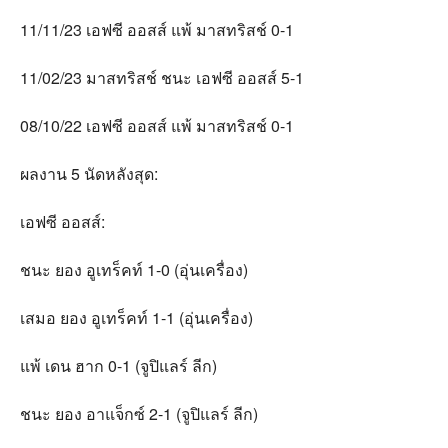
11/11/23 เอฟซี ออสส์ แพ้ มาสทริสช์ 0-1
11/02/23 มาสทริสช์ ชนะ เอฟซี ออสส์ 5-1
08/10/22 เอฟซี ออสส์ แพ้ มาสทริสช์ 0-1
ผลงาน 5 นัดหลังสุด:
เอฟซี ออสส์:
ชนะ ยอง อูเทร็คท์ 1-0 (อุ่นเครื่อง)
เสมอ ยอง อูเทร็คท์ 1-1 (อุ่นเครื่อง)
แพ้ เดน ฮาก 0-1 (จูปิแลร์ ลีก)
ชนะ ยอง อาแจ็กซ์ 2-1 (จูปิแลร์ ลีก)