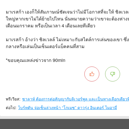
มาเรสก้า เองก็ให้สัมภาษณ์ชัดเจนว่าไม่มีโอกาสที่จะให้ ชิลเวล
ใหญ่หากเขาไม่ได้ย้ายไปไหน นั่นหมายความว่าเขาจะต้องห่าง
เดือนมกราคม หรือเป็นเวลา 4 เดือนเลยทีเดียว
มาเรสก้า อ้างว่า ชิลเวลล์ ไม่เหมาะกับสไตล์การเล่นของเขา ซึ
กลางหรือเล่นเป็นเซ็นเตอร์แบ็คคนที่สาม
*ขอบคุณแหล่งข่าวจาก 90min
พรีเวียส:
ซาลาห์ ต้องการต่อสัญญากับลิเวอร์พูล และเป็นทางเลือกเดียว
ต่อไป:
ไบร์ทตัน จ่อเซ็นล่วงหน้า “โกเมซ” ดาวรุ่ง อินเตอร์ ไมอามี่