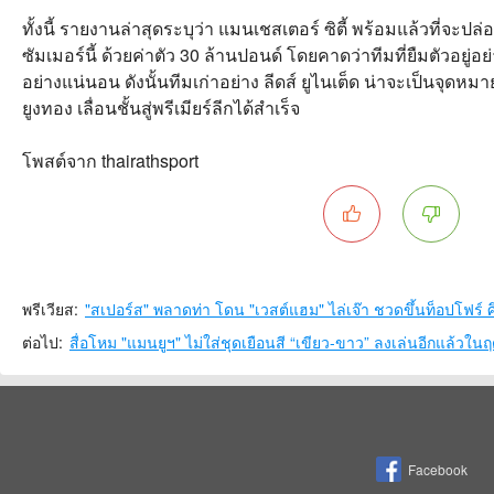
ทั้งนี้ รายงานล่าสุดระบุว่า แมนเชสเตอร์ ซิตี้ พร้อมแล้วที่จะป
ซัมเมอร์นี้ ด้วยค่าตัว 30 ล้านปอนด์ โดยคาดว่าทีมที่ยืมตัวอยู่
อย่างแน่นอน ดังนั้นทีมเก่าอย่าง ลีดส์ ยูไนเต็ด น่าจะเป็นจุดห
ยูงทอง เลื่อนชั้นสู่พรีเมียร์ลีกได้สำเร็จ
โพสต์จาก thairathsport
พรีเวียส:
"สเปอร์ส" พลาดท่า โดน "เวสต์แฮม" ไล่เจ๊า ชวดขึ้นท็อปโฟร์ ศึ
ต่อไป:
สื่อโหม "แมนยูฯ" ไม่ใส่ชุดเยือนสี “เขียว-ขาว” ลงเล่นอีกแล้วในฤด
Facebook