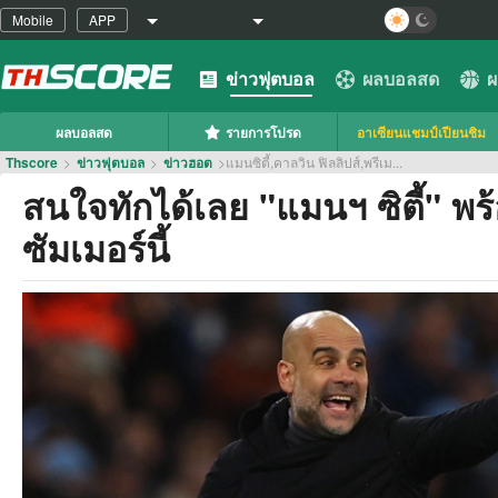
Mobile
APP
ข่าวฟุตบอล
ผลบอลสด
ผ
ผลบอลสด
รายการโปรด
อาเซียนแชมป์เปียนชิม
Thscore
>
ข่าวฟุตบอล
>
ข่าวฮอต
>
แมนซิตี้,คาลวิน ฟิลลิปส์,พรีเม...
สนใจทักได้เลย "แมนฯ ซิตี้" พ
ซัมเมอร์นี้