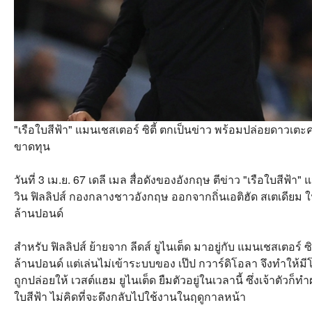
"เรือใบสีฟ้า" แมนเชสเตอร์ ซิตี้ ตกเป็นข่าว พร้อมปล่อยดาวเ
ขาดทุน
วันที่ 3 เม.ย. 67 เดลี เมล สื่อดังของอังกฤษ ตีข่าว "เรือใบสีฟ้า
วิน ฟิลลิปส์ กองกลางชาวอังกฤษ ออกจากถิ่นเอติฮัด สเตเดียม ในช
ล้านปอนด์
สำหรับ ฟิลลิปส์ ย้ายจาก ลีดส์ ยูไนเต็ด มาอยู่กับ แมนเชสเตอร์ ซิตี
ล้านปอนด์ แต่เล่นไม่เข้าระบบของ เป๊ป กวาร์ดิโอลา จึงทำให้ม
ถูกปล่อยให้ เวสต์แฮม ยูไนเต็ด ยืมตัวอยู่ในเวลานี้ ซึ่งเจ้าตัวก็
ใบสีฟ้า ไม่คิดที่จะดึงกลับไปใช้งานในฤดูกาลหน้า