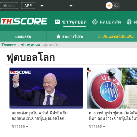
Mobile
APP
ข่าวฟุตบอล
ผลบอลสด
ผ
ผลบอลสด
รายการโปรด
อาเซียนแชมป์เปียนชิม
Thscore
>
ข่าวฟุตบอล
>
ฟุตบอลโลก
ฟุตบอลโลก
ถอยหลังกรูดใน 4 วัน! ฟีฟ่ายืนยัน
ทางการ! ยูฟ่า ขู่แบนเวิลด์ค
ลอยแพแผนขายหุ้นฟุตบอลโลก
ฟีฟ่า ถอนวาระขายหุ้นไม่งั้
ข่าวฮอต ●
ข่าวฮอต ●