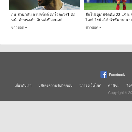
กุน สวนกลับ ลาปอร์กต์ ตกใจอะไร❓ ต่อ
สื่อโปรตุเกสจัดทีม 23 แข้ง
หน้าทำทรงเก๋า ลับหลังป๊อดเฉย!
โลก! โรนัลโด้ นำทัพ ซอน-บร
มาร์ ติดโผ
ข่าวฮอต ●
ข่าวฮอต ●
Facebook
เกี่ยวกับเรา
ปฏิเสธความรับผิดชอบ
นำร่องเว็บไซต์
คำติชม
ลิง
Copyright © 2