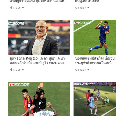
สำคัญกว่าผลแข่ง ภูมิใจที่ได้เป็นส่วนหนึ่ง
ยันทูเคิ่ลได้ไปต่อ
ของอาร์เจนตินา
ข่าวฮอต ●
ข่าวฮอต ●
ยุคทองกระทิงดุ 2.0! เด ลา ฟูเอนเต้ นำ
ป้องกันแชมป์สำเร็จ! เอ็มบัปเ
สเปนคว้าดับเบิ้ลแชมป์ ยูโร 2024 ควบ
ประตูซิวคิงดาวซัลโวหนนี้
บอลโลก 2026
ข่าวฮอต ●
ข่าวฮอต ●