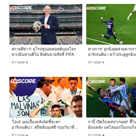
สกายตีข่าว! ยุโรปขู่บอยคอตต์บอลโลก
ทางการ! ลูกยิงสุดสวยคาบรา
หากอินฟานติโน่ ดึงดันขายสิทธิ์ FIFA
อาร์เจนตินา คว้าประตูลูกยิง
โลก
ข่าวฮอต ●
ข่าวฮอต ●
'โอเล่' เผยเบื้องหลังนัดชี้ชะตา
กาบี้ เปิดใจเคสปาเรเดส! ชี้
อาร์เจนตินา: สปีชลับเมสซี่ ก่อนวินาทีชู
ย้อนหลัง แค่ไล่ออกในเกมก็
ถ้วยต่อหน้าแฟนบอล
ข่าวฮอต ●
ข่าวฮอต ●