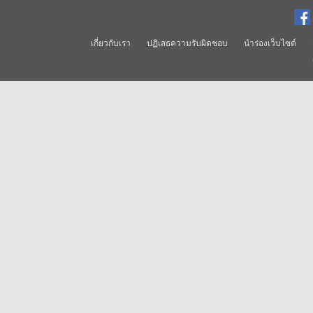
เกี่ยวกับเรา
ปฏิเสธความรับผิดชอบ
นำร่องเว็บไซต์