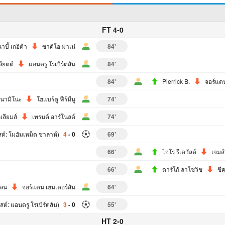
FT 4-0
าบี้ เกอิต้า
ซาดิโอ มาเน่
84'
ลียตต์
แอนดรู โรเบิร์ตสัน
84'
84'
Pierrick B.
จอร์แด
มินามิโนะ
โฮแบร์ตู ฟีร์มีนู
74'
เลียมส์
เทรนต์ อาร์โนลด์
74'
สต์:
โมฮัมเหม็ด ซาลาห์
)
4
- 0
69'
66'
ไจโร รีเดวัลด์
เจมส์
66'
ดาร์โก้ ลาโซวิช
ชี
เลน
จอร์แดน เฮนเดอร์สัน
64'
สต์:
แอนดรู โรเบิร์ตสัน
)
3
- 0
55'
HT 2-0