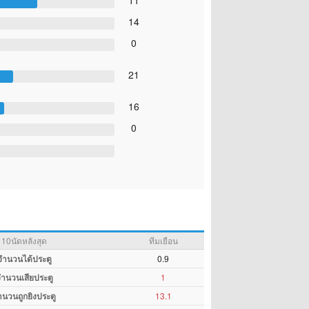
11
14
0
21
16
0
10นัดหลังสุด
ทีมเยือน
จำนวนได้ประตู
0.9
ำนวนเสียประตู
1
ำนวนถูกยิงประตู
13.1