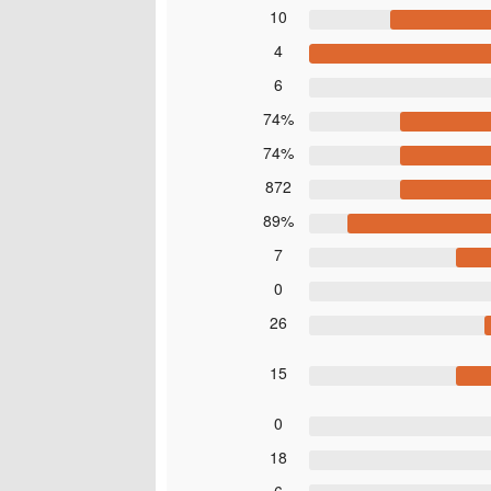
10
4
6
74%
74%
872
89%
7
0
26
15
0
18