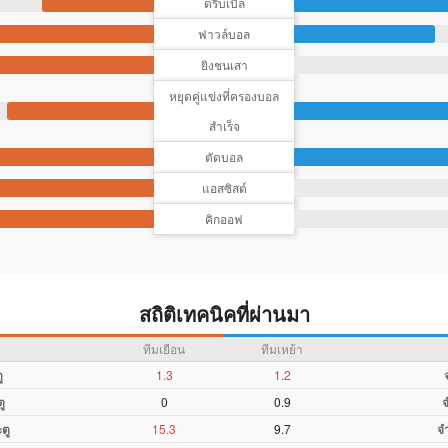
ดริบเบิ้ล
ฟาวล์บอล
ยิงชนเสา
หยุดคู่แข่งที่ครองบอล
สำเร็จ
ตัดบอล
แอสซิสต์
คิกออฟ
สถิติเทคนิคที่ผ่านมา
ทีมเยือน
ทีมเหย้า
ู
1.3
1.2
ู
0
0.9
จ
ตู
15.3
9.7
จ