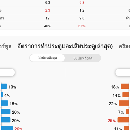
6.3
9.3
ง
2.3
1.2
จ
ิกา
12
9.8
จำ
ล
40%
67%
อัตราการทำประตูและเสียประตู(ล่าสุด)
อร์พูล
คริส
30นัดหลังสุด
50นัดหลังสุด
13
18
4
14
15
22
20
7
20
25
26
11