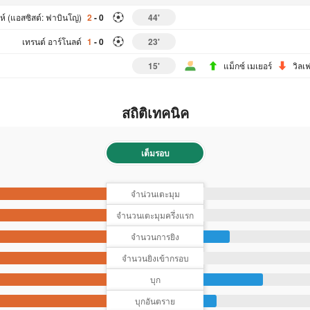
ห์
(แอสซิสต์:
ฟาบินโญ่
)
2
- 0
44'
เทรนต์ อาร์โนลด์
1
- 0
23'
15'
แม็กซ์ เมเยอร์
วิลเ
สถิติเทคนิค
เต็มรอบ
จำน่วนเตะมุม
จำนวนเตะมุมครึ่งแรก
จำนวนการยิง
จำนวนยิงเข้ากรอบ
บุก
บุกอันตราย