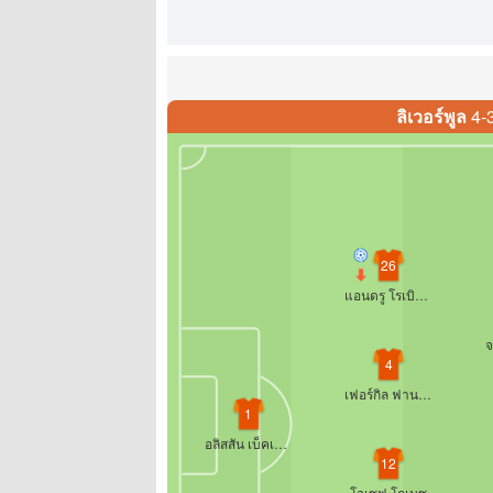
ลิเวอร์พูล
4-
26
แอนดรู โรเบิร์ตสัน
4
เฟอร์กิล ฟาน ดิค
1
อลิสสัน เบ็คเกอร์
12
โจเซฟ โกเมซ