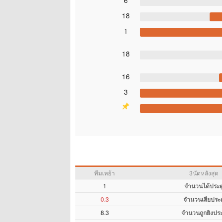
6
18
1
18
16
3
ทีมเหย้า
3นัดหลังสุด
1
จำนวนได้ประต
0.3
จำนวนเสียประต
8.3
จำนวนถูกยิงประ