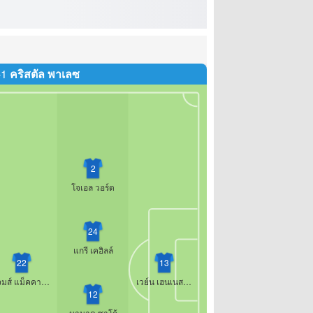
-1
คริสตัล พาเลซ
2
โจเอล วอร์ด
24
แกรี เคฮิลล์
22
13
เจมส์ แม็คคาร์ธีย์
เวย์น เฮนเนสซี่ย์
12
มามาดู ซาโก้