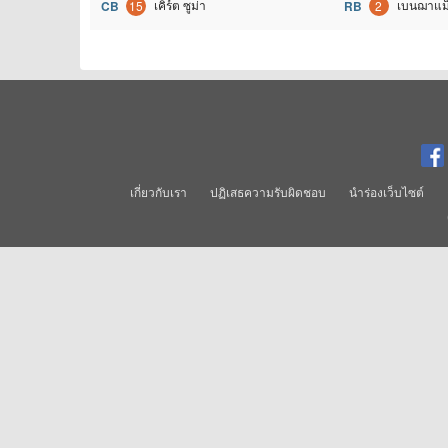
เคิร์ต ซูม่า
เบนฌาแม็
CB
15
RB
2
เกี่ยวกับเรา
ปฏิเสธความรับผิดชอบ
นำร่องเว็บไซต์