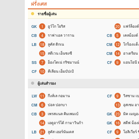
ฝรั่งเศส
รายชื่อผู้เล่น
อูว์โก โยริส
แฟร์ล็องด์ 
GK
1
20
ราฟาเอล วาราน
เคลม็องต์ 
CB
4
CB
5
ลูคัส ดิกเน
โกร็องแต็
LB
18
CM
12
สตีเวน เอ็นซงซี
อาเดรียน 
15
CM
14
อ็องโตเน่ กริซมานน์
แอนโธนี ม
SS
7
CF
9
คีเลียน เอ็มบัปเป้
CF
10
ผู้เล่นสำรอง
กีงส์เล กอมาน
วิสซาม เบ
LW
11
CF
9
ปอล ปอกบา
อุสเซม อาอ
CM
6
13
เพรสแนล คิมเพมเบ้
มิค เมญอ
CB
3
GK
23
เอดูอาร์โด้ กามาวินก้า
สตีฟ ม็อง
14
GK
16
ลูคัส เฮอร์นันเดส
โอลิเวียร์ ช
LB
21
CF
9