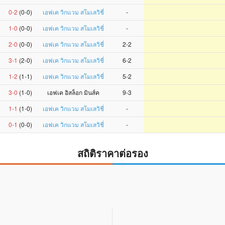
0-2
(0-0)
เอฟเค วิกแวม สโมเลวิชี่
-
1-0
(0-0)
เอฟเค วิกแวม สโมเลวิชี่
-
2-0
(0-0)
เอฟเค วิกแวม สโมเลวิชี่
2-2
3-1
(2-0)
เอฟเค วิกแวม สโมเลวิชี่
6-2
1-2
(1-1)
เอฟเค วิกแวม สโมเลวิชี่
5-2
3-0
(1-0)
เอฟเค อิสล็อก มินส์ค
9-3
1-1
(1-0)
เอฟเค วิกแวม สโมเลวิชี่
-
0-1
(0-0)
เอฟเค วิกแวม สโมเลวิชี่
-
สถิติราคาต่อรอง