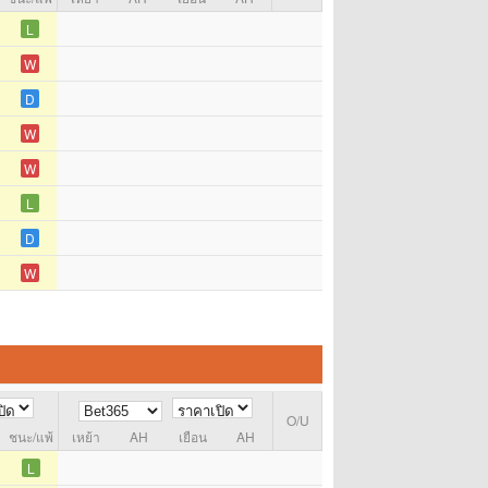
L
W
D
W
W
L
D
W
O/U
ชนะ/แพ้
เหย้า
AH
เยือน
AH
L