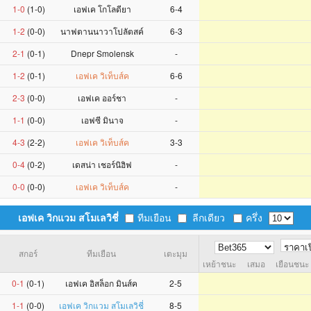
1-0
(1-0)
เอฟเค โกโลดียา
6-4
1-2
(0-0)
นาฟตานนาวาโปลัตสค์
6-3
2-1
(0-1)
Dnepr Smolensk
-
1-2
(0-1)
เอฟเค วิเท็บส์ค
6-6
2-3
(0-0)
เอฟเค ออร์ชา
-
1-1
(0-0)
เอฟซี มินาจ
-
4-3
(2-2)
เอฟเค วิเท็บส์ค
3-3
0-4
(0-2)
เดสน่า เชอร์นิฮิฟ
-
0-0
(0-0)
เอฟเค วิเท็บส์ค
-
เอฟเค วิกแวม สโมเลวิชี่
ทีมเยือน
ลีกเดียว
ครึ่ง
สกอร์
ทีมเยือน
เตะมุม
เหย้าชนะ
เสมอ
เยือนชนะ
0-1
(0-1)
เอฟเค อิสล็อก มินส์ค
2-5
1-1
(0-0)
เอฟเค วิกแวม สโมเลวิชี่
8-5