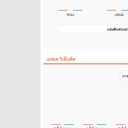
ชนะ
เสมอ
แฮนดิแคปเอเช
เอฟเค วิเท็บส์ค
การ