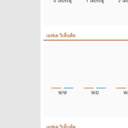
0 ได้ประตู
1 ได้ประตู
2 ได้
เอฟเค วิเท็บส์ค
W/W
W/D
W
เอฟเค วิเท็บส์ค