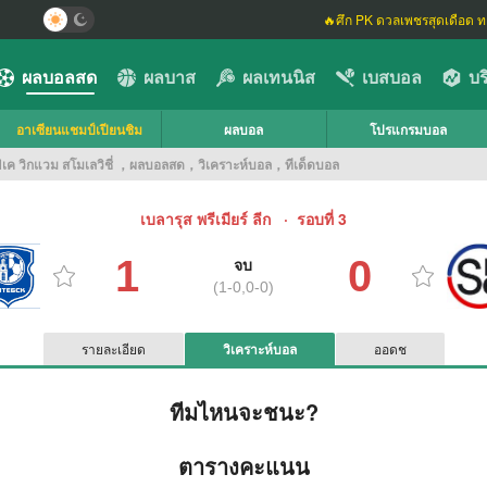
🔥ศึก PK ดวลเพชรสุดเดือด ท
ผลบอลสด
ผลบาส
ผลเทนนิส
เบสบอล
บร
อาเซียนแชมป์เปียนชิม
ผลบอล
โปรแกรมบอล
อฟเค วิกแวม สโมเลวิชี่ ，ผลบอลสด，วิเคราะห์บอล，ทีเด็ดบอล
เบลารุส พรีเมียร์ ลีก
· รอบที่ 3
1
0
จบ
(
1-0
,
0-0
)
รายละเอียด
วิเคราะห์บอล
ออดช
ทีมไหนจะชนะ?
ตารางคะแนน