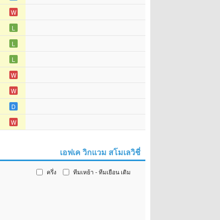
W
L
L
L
W
W
D
W
เอฟเค วิกแวม สโมเลวิชี่
ครึ่ง
ทีมเหย้า - ทีมเยือน เดิม