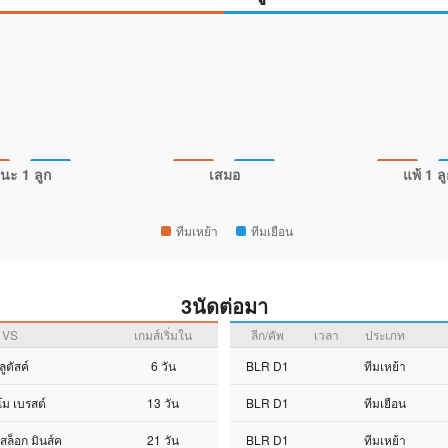
นะ 1 ลูก
เสมอ
แพ้ 1 ลู
ทีมเหย้า
ทีมเยือน
3นัดต่อมา
VS
เกมส์เริ่มใน
ลีก/คัพ
เวลา
ประเภท
ูตัสค์
6 วัน
BLR D1
ทีมเหย้า
โม เบรสต์
13 วัน
BLR D1
ทีมเยือน
สล็อก มินส์ค
21 วัน
BLR D1
ทีมเหย้า