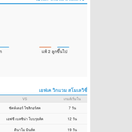
ก
แพ้ 2 ลูกขึ้นไป
เอฟเค วิกแวม สโมเลวิชี่
VS
เกมส์เริ่มใน
ชัคห์เตอร์ โซลิกอร์สค
7 วัน
เอฟซี เบลชิน่า โบบรุยส์ค
12 วัน
ดินาโม มินส์ค
19 วัน