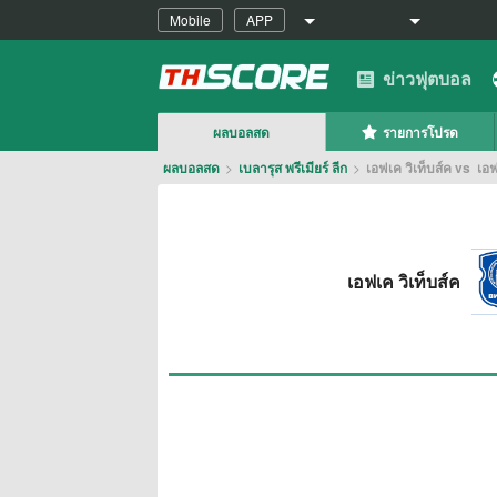
Mobile
APP
ข่าวฟุตบอล
ผลบอลสด
รายการโปรด
ผลบอลสด
>
เบลารุส พรีเมียร์ ลีก
>
เอฟเค วิเท็บส์ค vs เ
เอฟเค วิเท็บส์ค