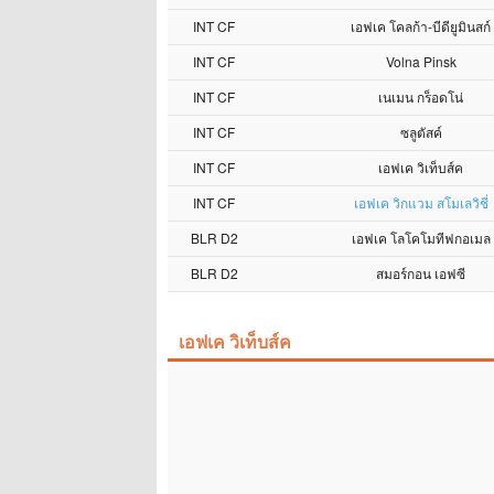
INT CF
เอฟเค โคลก้า-บีดียูมินสก์
INT CF
Volna Pinsk
INT CF
เนเมน กร็อดโน่
INT CF
ซลูตัสค์
INT CF
เอฟเค วิเท็บส์ค
INT CF
เอฟเค วิกแวม สโมเลวิชี่
BLR D2
เอฟเค โลโคโมทีฟกอเมล
BLR D2
สมอร์กอน เอฟซี
เอฟเค วิเท็บส์ค