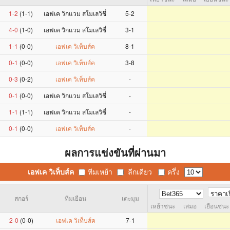
1-2
(1-1)
เอฟเค วิกแวม สโมเลวิชี่
5-2
4-0
(1-0)
เอฟเค วิกแวม สโมเลวิชี่
3-1
1-1
(0-0)
เอฟเค วิเท็บส์ค
8-1
0-1
(0-0)
เอฟเค วิเท็บส์ค
3-8
0-3
(0-2)
เอฟเค วิเท็บส์ค
-
0-1
(0-0)
เอฟเค วิกแวม สโมเลวิชี่
-
1-1
(1-1)
เอฟเค วิกแวม สโมเลวิชี่
-
0-1
(0-0)
เอฟเค วิเท็บส์ค
-
ผลการแข่งขันที่ผ่านมา
เอฟเค วิเท็บส์ค
ทีมเหย้า
ลีกเดียว
ครึ่ง
สกอร์
ทีมเยือน
เตะมุม
เหย้าชนะ
เสมอ
เยือนชนะ
2-0
(0-0)
เอฟเค วิเท็บส์ค
7-1