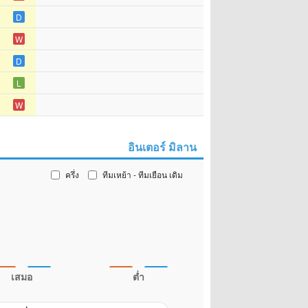
D
W
D
L
W
อินเตอร์ มิลาน
ครึ่ง
ทีมเหย้า - ทีมเยือน เดิม
เสมอ
ต่ำ