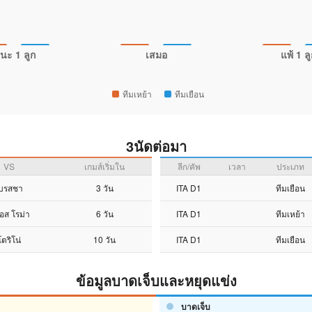
นะ 1 ลูก
เสมอ
แพ้ 1 ลู
ทีมเหย้า
ทีมเยือน
3นัดต่อมา
VS
เกมส์เริ่มใน
ลีก/คัพ
เวลา
ประเภท
บรสชา
3 วัน
ITA D1
ทีมเยือน
อส โรม่า
6 วัน
ITA D1
ทีมเหย้า
โตริโน่
10 วัน
ITA D1
ทีมเยือน
ข้อมูลบาดเจ็บและหยุดแข่ง
บาดเจ็บ