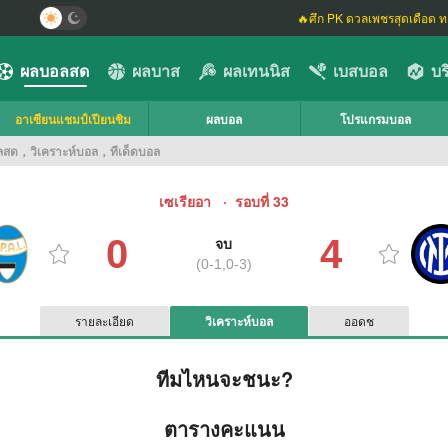
🔥ศึก PK ดวลเพชรสุดเดือด ท
ผลบอลสด
ผลบาส
ผลเทนนิส
เบสบอล
บร
อาเซียนแชมป์เปียนชิม
ผลบอล
โปรแกรมบอล
ลสด，วิเคราะห์บอล，ทีเด็ดบอล
เซเรียอา
· รอบที่ 33
0
4
จบ
(
0-1
,
0-3
)
รายละเอียด
วิเคราะห์บอล
ออดช
ทีมไหนจะชนะ?
ตารางคะแนน