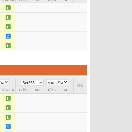
L
L
L
D
L
O/U
ชนะ/แพ้
เหย้า
AH
เยือน
AH
L
L
L
D