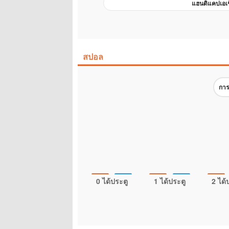
แฮนดิแคปเอเช
สปอล
การ
0 ได้ประตู
1 ได้ประตู
2 ได้