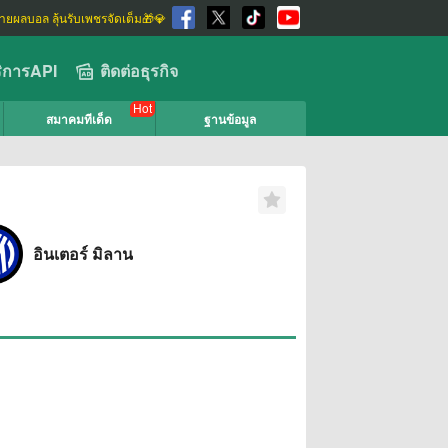
ายผลบอล ลุ้นรับเพชรจัดเต็ม🎁💎
ิการAPI
ติดต่อธุรกิจ
Hot
สมาคมทีเด็ด
ฐานข้อมูล
อินเตอร์ มิลาน