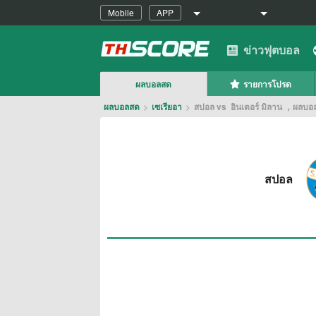
Mobile
APP
ข่าวฟุตบอล
ผลบอลสด
รายการโปรด
ผลบอลสด
>
เซเรียอา
>
สปอล vs อินเตอร์ มิลาน ，ผลบอ
สปอล