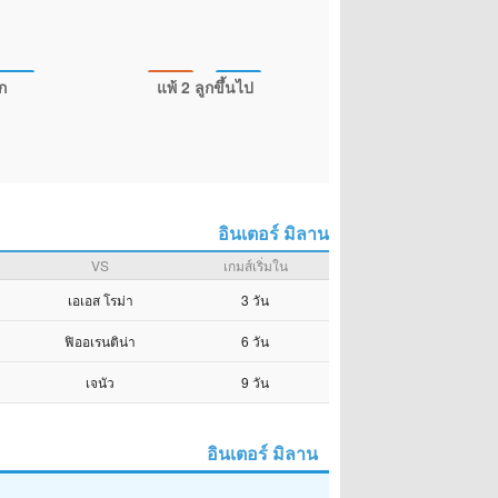
ก
แพ้ 2 ลูกขึ้นไป
อินเตอร์ มิลาน
VS
เกมส์เริ่มใน
เอเอส โรม่า
3 วัน
ฟิออเรนติน่า
6 วัน
เจนัว
9 วัน
อินเตอร์ มิลาน