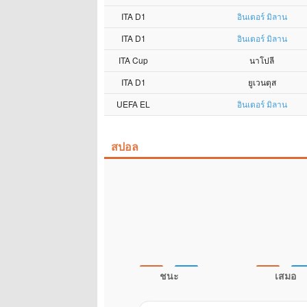
ITA D1
อินเตอร์ มิลาน
ITA D1
อินเตอร์ มิลาน
ITA Cup
นาโปลี
ITA D1
ยูเวนตุส
UEFA EL
อินเตอร์ มิลาน
สปอล
ชนะ
เสมอ