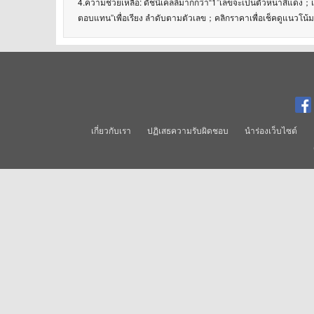
4.ความช่วยเหลือ: ดัชนีเคลลี่มากกว่า“1”เลขจะเป็นตัวหนาสีแดง；เ
ตอบแทน”เพื่อเรียง ลำดับตามตัวเลข；คลิกราคาเพื่อเช็คดูแนวโน
เกี่ยวกับเรา
ปฏิเสธความรับผิดชอบ
นำร่องเว็บไซต์